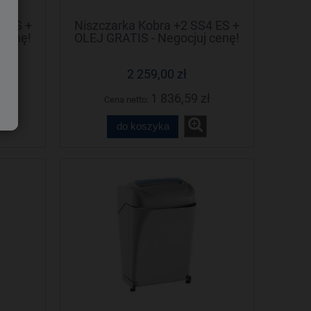
2 ES +
Niszczarka Kobra +2 SS4 ES +
 cenę!
OLEJ GRATIS - Negocjuj cenę!
2 259,00 zł
ł
1 836,59 zł
Cena netto:
do koszyka