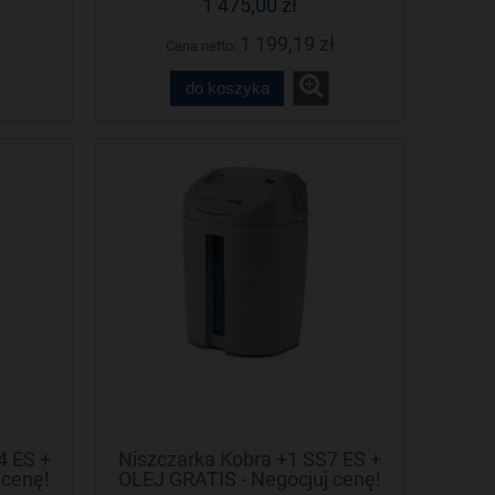
1 475,00 zł
1 199,19 zł
Cena netto:
do koszyka
4 ES +
Niszczarka Kobra +1 SS7 ES +
 cenę!
OLEJ GRATIS - Negocjuj cenę!