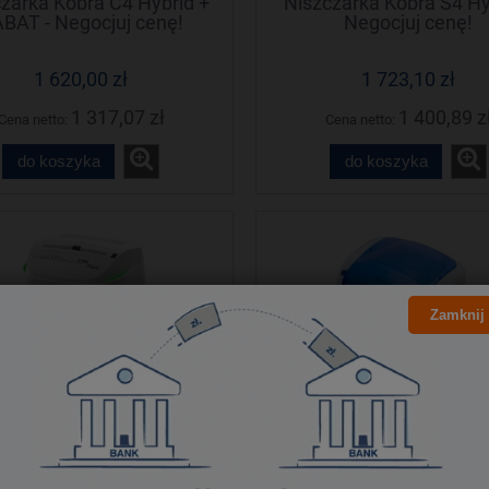
zarka Kobra C4 Hybrid +
Niszczarka Kobra S4 Hyb
BAT - Negocjuj cenę!
Negocjuj cenę!
1 620,00 zł
1 723,10 zł
1 317,07 zł
1 400,89 z
Cena netto:
Cena netto:
do koszyka
do koszyka
Zamknij