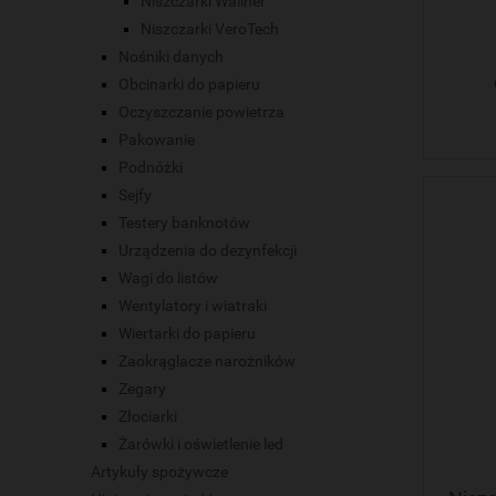
Niszczarki Wallner
Niszczarki VeroTech
Nośniki danych
Obcinarki do papieru
Oczyszczanie powietrza
Pakowanie
Podnóżki
Sejfy
Testery banknotów
Urządzenia do dezynfekcji
Wagi do listów
Wentylatory i wiatraki
Wiertarki do papieru
Zaokrąglacze narożników
Zegary
Złociarki
Żarówki i oświetlenie led
Artykuły spożywcze