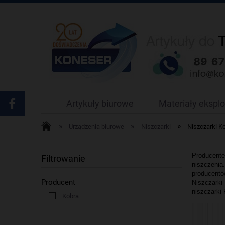
Artykuły biurowe
Materiały ekspl
»
»
»
Urządzenia biurowe
Niszczarki
Niszczarki K
Producente
Filtrowanie
niszczenia.
producentó
Producent
Niszczarki
niszczarki 
Kobra