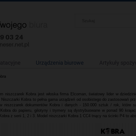
oatacyjne
Urządzenia biurowe
Artykuły spoż
obra
m niszczarek Kobra jest włoska firma Elcoman, światowy lider w dziedzin
 Niszczarki Kobra to p
ełna gama urządzeń od osobistego do zastosowań p
w niszczarek dokumentów Kobra i danych - 150.000 sztuk / rok, które 
 Kobra do papieru, gilotyny i trymery są dystrybuowane w ponad 90 kraj
Kobra z serii 1, 2 i 3. Model niszczarki Kobra 1 CC4 tnący na ścinki P4 to ab