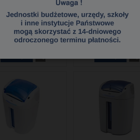
zarka Kobra C2 Hybrid +
Niszczarka Kobra +2 CC
BAT - Negocjuj cenę!
OLEJ GRATIS - Negocjuj
2 100,00 zł
2 239,00 zł
1 707,32 zł
1 820,33 z
Cena netto:
Cena netto:
do koszyka
do koszyka