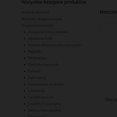
Wszystkie kategorie produktów
Niszcza
Artykuły biurowe
Materiały eksploatacyjne
Urządzenia biurowe
Akcesoria komputerowe
Akcesoria GSM
Baterie, akumulatorki i ładowarki
Bigówki
Bindownice
Dystrybutory wody
Falcerki
Kalkulatory
Kosze smart na śmieci
Laminacja
Lampki biurowe
Olej 
Liczarki do pieniędzy
Metkownice cenowe
Niszczarki