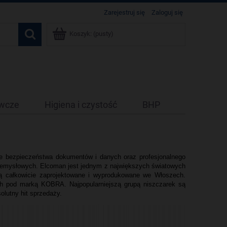
Zarejestruj się
Zaloguj się
Koszyk:
(pusty)
ywcze
Higiena i czystość
BHP
ie bezpieczeństwa dokumentów i danych oraz profesjonalnego
rzemysłowych.
Elcoman jest jednym z największych światowych
są całkowicie zaprojektowane i wyprodukowane we Włoszech.
ach pod marką KOBRA. Najpopularniejszą grupą niszczarek są
solutny hit sprzedaży.