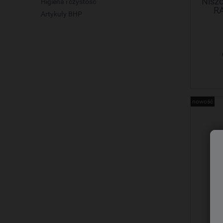
Niszc
Higiena i czystość
RA
Artykuły BHP
nowość