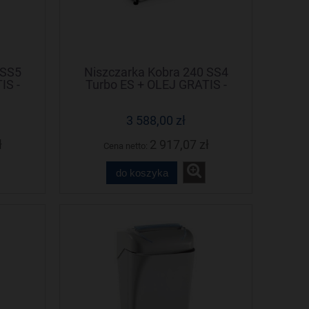
 SS5
Niszczarka Kobra 240 SS4
IS -
Turbo ES + OLEJ GRATIS -
Negocjuj cenę !
3 588,00 zł
ł
2 917,07 zł
Cena netto:
do koszyka