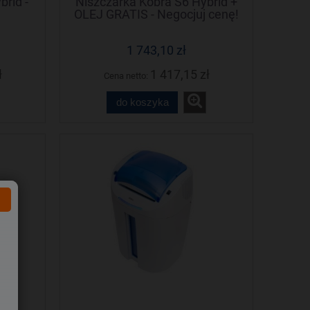
rid -
Niszczarka Kobra S6 Hybrid +
OLEJ GRATIS - Negocjuj cenę!
1 743,10 zł
ł
1 417,15 zł
Cena netto:
do koszyka