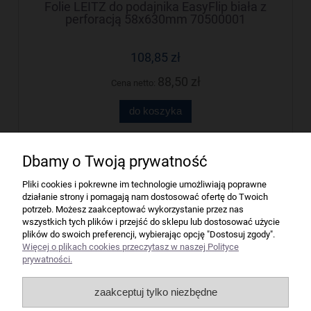
Folie LEITZ do podajnika EasyFlip biała z
perforacją 58x630mm 70500001
108,85 zł
88,50 zł
Cena netto:
do koszyka
Dbamy o Twoją prywatność
Firma
Pliki cookies i pokrewne im technologie umożliwiają poprawne
działanie strony i pomagają nam dostosować ofertę do Twoich
Bindownice wg producentów
potrzeb. Możesz zaakceptować wykorzystanie przez nas
wszystkich tych plików i przejść do sklepu lub dostosować użycie
plików do swoich preferencji, wybierając opcję "Dostosuj zgody".
Niszczarki wg producentów
Więcej o plikach cookies przeczytasz w naszej Polityce
prywatności.
Laminatory wg producentów
zaakceptuj tylko niezbędne
Liczarki pieniędzy