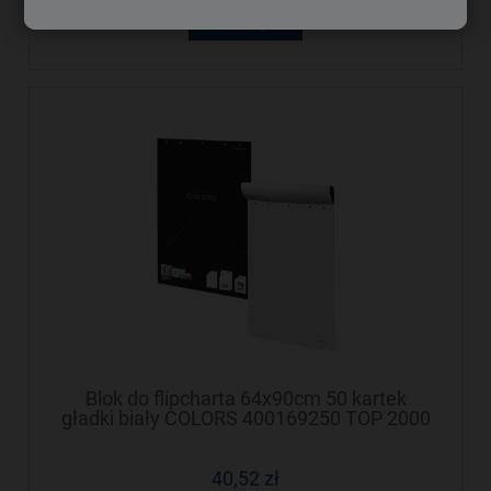
do koszyka
Blok do flipcharta 64x90cm 50 kartek
gładki biały COLORS 400169250 TOP 2000
40,52 zł