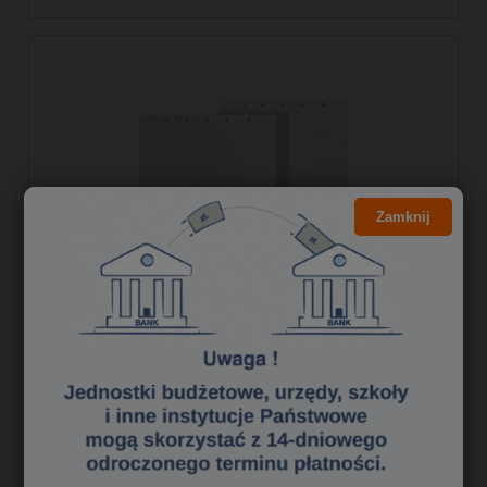
Zamknij
Blok do flipcharta 100x65 20 arkuszy
kratka INTERDRUK
27,07 zł
22,01 zł
Cena netto: