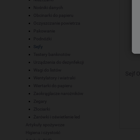
Nośniki danych
Obcinarki do papieru
Oczyszczanie powietrza
Pakowanie
Podnóżki
Sejfy
Testery banknotów
Urządzenia do dezynfekcji
Wagi do listów
Sejf 
Wentylatory i wiatraki
Wiertarki do papieru
Zaokrąglacze narożników
Zegary
Złociarki
Żarówki i oświetlenie led
Artykuły spożywcze
Higiena i czystość