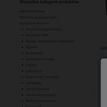
Wszystkie kategorie produktów
Artykuły biurowe
Materiały eksploatacyjne
Urządzenia biurowe
Akcesoria komputerowe
Akcesoria GSM
Baterie, akumulatorki i ładowarki
Bigówki
Sej
Bindownice
Dystrybutory wody
Falcerki
Kalkulatory
Kosze smart na śmieci
Laminacja
Lampki biurowe
Liczarki do pieniędzy
Metkownice cenowe
Niszczarki