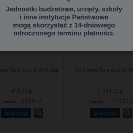
Opus Safe Guard PS 6 Digi
Sejf Opus Safe Guard PS 
816,00 zł
1 369,00 zł
663,41 zł
1 113,01 z
Cena netto:
Cena netto:
do koszyka
do koszyka