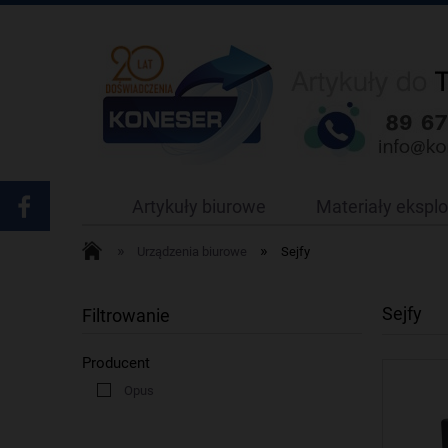
Artykuły biurowe
Materiały ekspl
»
»
Urządzenia biurowe
Sejfy
Sejfy
Filtrowanie
Producent
Opus