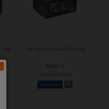
5 digi
Sejf Opus Safe Guard PS 4 Digi
499,00 zł
405,69 zł
Cena netto:
do koszyka