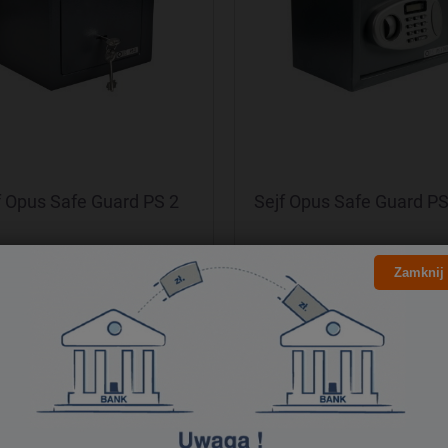
f Opus Safe Guard PS 2
Sejf Opus Safe Guard PS 
198,90 zł
398,00 zł
Zamknij
161,71 zł
323,58 zł
Cena netto:
Cena netto:
do koszyka
do koszyka