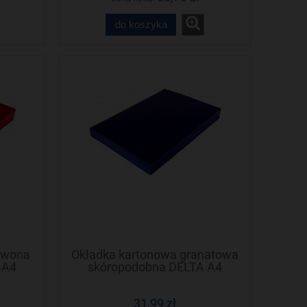
do koszyka
rwona
Okładka kartonowa granatowa
 A4
skóropodobna DELTA A4
NATUNA (100szt)
31,99 zł