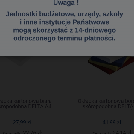
do koszyka
do koszyka
ładka kartonowa biała
Okładka kartonowa bo
óropodobna DELTA A4
skóropodobna DELTA
NATUNA (100szt)
NATUNA (100szt)
27,99 zł
41,99 zł
22,76 zł
34,14 zł
Cena netto:
Cena netto: