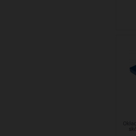
Okła
sk