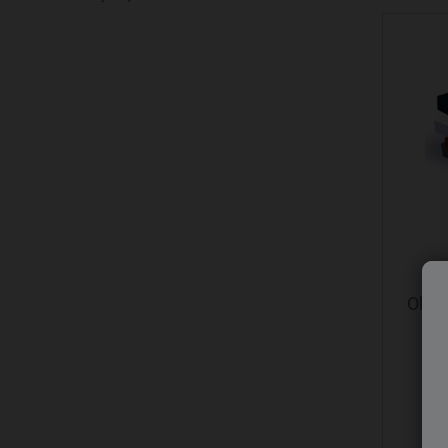
Okła
Op