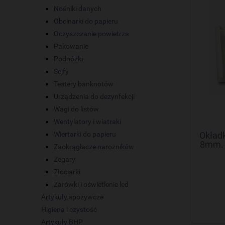
Nośniki danych
Obcinarki do papieru
Oczyszczanie powietrza
Pakowanie
Podnóżki
Sejfy
Testery banknotów
Urządzenia do dezynfekcji
Wagi do listów
Wentylatory i wiatraki
Okład
Wiertarki do papieru
8mm. 
Zaokrąglacze narożników
Zegary
Złociarki
Żarówki i oświetlenie led
Artykuły spożywcze
Higiena i czystość
Artykuły BHP