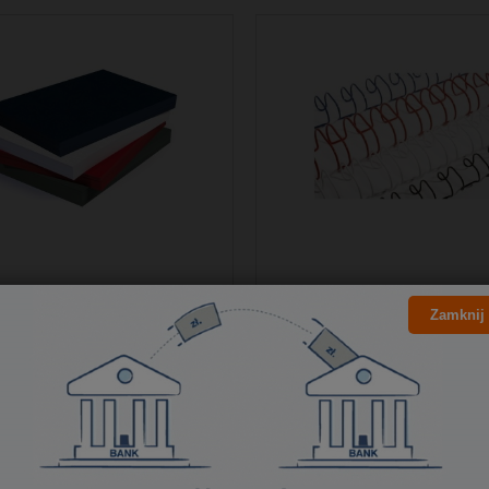
Zamknij
dki kartonowe czerwone
Grzbiety drutowe 3:1 -
us skóropodobne A4
43,51 zł
28,60 zł
35,37 zł
23,25 zł
Cena netto:
Cena netto: