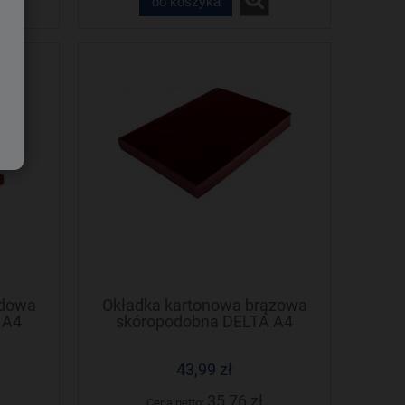
do koszyka
rdowa
Okładka kartonowa brązowa
 A4
skóropodobna DELTA A4
NATUNA (100szt)
43,99 zł
35,76 zł
Cena netto: