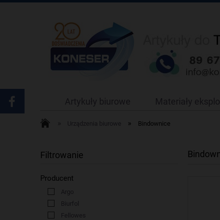
Artykuły biurowe
Materiały ekspl
»
»
Urządzenia biurowe
Bindownice
Bindown
Filtrowanie
Producent
Argo
Biurfol
Fellowes