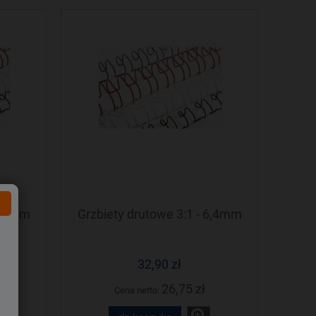
 4,8mm
Grzbiety drutowe 3:1 - 6,4mm
32,90 zł
26,75 zł
Cena netto: