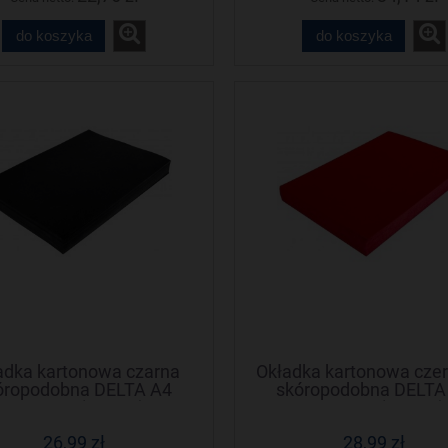
do koszyka
do koszyka
adka kartonowa czarna
Okładka kartonowa cze
óropodobna DELTA A4
skóropodobna DELTA
NATUNA (100szt)
NATUNA (100szt)
26,99 zł
28,99 zł