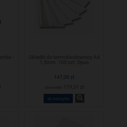
umbo -
Okładki do termobindownicy A4
1,5mm. 100 szt. Opus
Thermolux (Termolux)
147,00 zł
ł
119,51 zł
Cena netto:
do koszyka