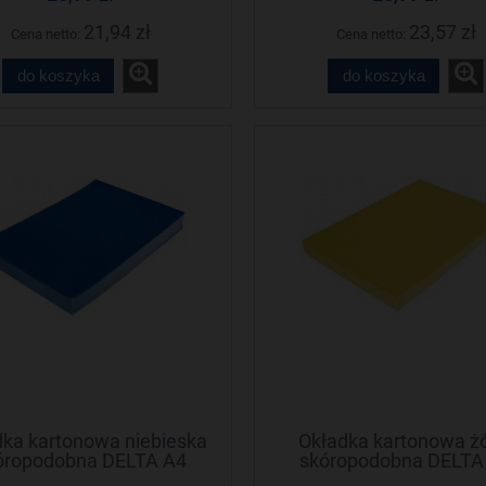
21,94 zł
23,57 zł
Cena netto:
Cena netto:
do koszyka
do koszyka
dka kartonowa niebieska
Okładka kartonowa żó
óropodobna DELTA A4
skóropodobna DELTA
NATUNA (100szt)
NATUNA (100szt)