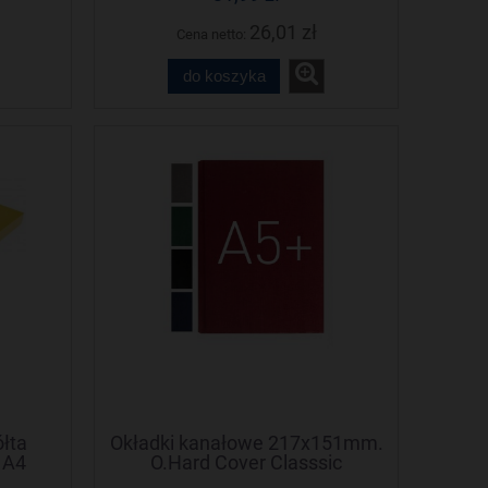
26,01 zł
Cena netto:
do koszyka
łta
Okładki kanałowe 217x151mm.
 A4
O.Hard Cover Classsic
Metalbind