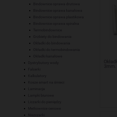
Bindownice oprawa drutowa
Bindownice oprawa kanałowa
Bindownice oprawa plastikowa
Bindownice oprawa spiralna
Termobindownice
Grzbiety do bindowania
Okładki do bindowania
Okładki do termobindowania
Okładki kanałowe
Okład
Dystrybutory wody
3mm. 
Falcerki
Kalkulatory
Kosze smart na śmieci
Laminacja
Lampki biurowe
Liczarki do pieniędzy
Metkownice cenowe
Niszczarki