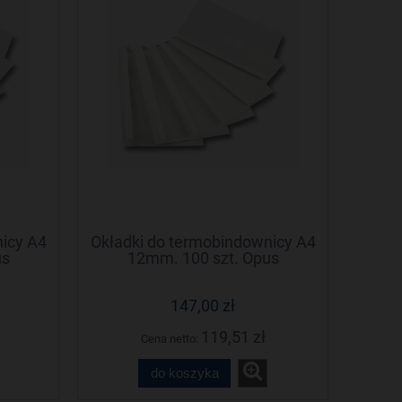
icy A4
Okładki do termobindownicy A4
us
12mm. 100 szt. Opus
x)
Thermolux (Termolux)
147,00 zł
119,51 zł
Cena netto:
do koszyka