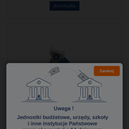
do koszyka
Zamknij
Dyspenser z rączka do taśmy 50 D800
LEVIATAN
24,16 zł