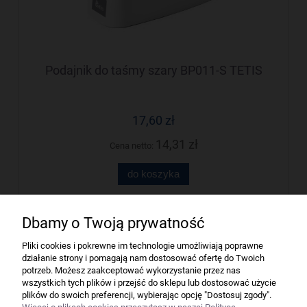
Podajnik do taśmy szary BP011-S TETIS
17,60 zł
14,31 zł
Cena netto:
do koszyka
Dbamy o Twoją prywatność
Firma
Pliki cookies i pokrewne im technologie umożliwiają poprawne
działanie strony i pomagają nam dostosować ofertę do Twoich
Bindownice wg producentów
potrzeb. Możesz zaakceptować wykorzystanie przez nas
wszystkich tych plików i przejść do sklepu lub dostosować użycie
plików do swoich preferencji, wybierając opcję "Dostosuj zgody".
Niszczarki wg producentów