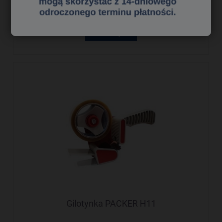
19,64 zł
Cena netto:
do koszyka
Gilotynka PACKER H11