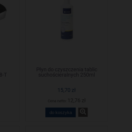
Płyn do czyszczenia tablic
8-T
suchościeralnych 250ml
S
(42634) PLATINET
15,70 zł
12,76 zł
Cena netto:
do koszyka