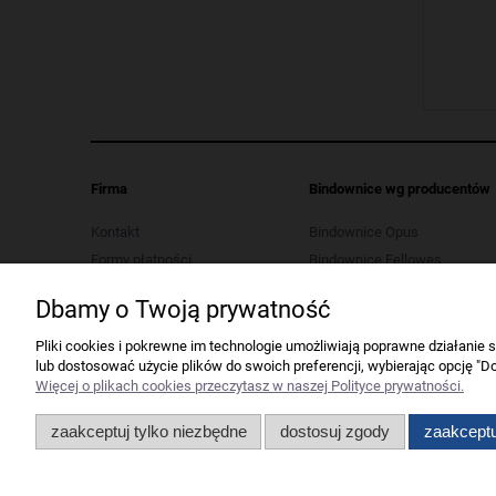
Firma
Bindownice wg producentów
Kontakt
Bindownice Opus
Formy płatności
Bindownice Fellowes
Koszt dostawy
Bindownice Wallner
Dbamy o Twoją prywatność
Polityka prywatności
Bindownice Argo
Regulaminy
Pliki cookies i pokrewne im technologie umożliwiają poprawne działanie
lub dostosować użycie plików do swoich preferencji, wybierając opcję "Do
Serwis urządzeń biurowych
Więcej o plikach cookies przeczytasz w naszej Polityce prywatności.
Ustawienia plików cookies
Odstąp od umowy tutaj
zaakceptuj tylko niezbędne
dostosuj zgody
zaakceptu