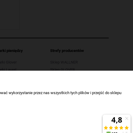
arki pieniędzy
Strefy producentów
arki Glover
Sklep WALLNER
rki Laurel
Sklep GLOVER
arki LB
Sklep OPUS
rki Selectic
Sklep SELECTIC
wać wykorzystanie przez nas wszystkich tych plików i przejść do sklepu