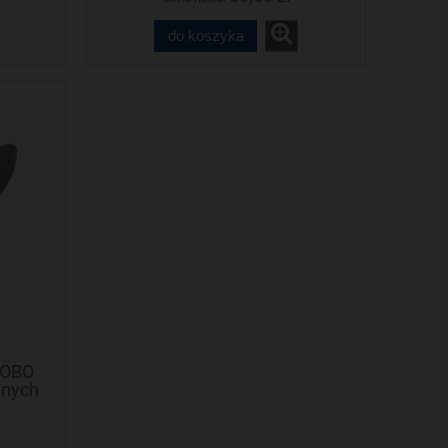
do koszyka
NOBO
anych