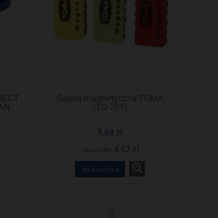
.RECT
Gąbka magnetyczna TOMA
TAN
(TO-701)
5,68 zł
4,62 zł
Cena netto:
do koszyka