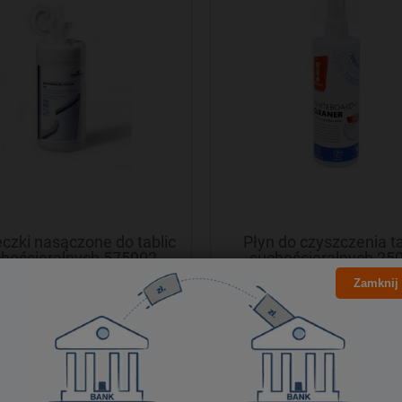
eczki nasączone do tablic
Płyn do czyszczenia ta
hościeralnych 575902
suchościeralnych 25
DURABLE
MP001 MEMOBE
Zamknij
16,84 zł
19,14 zł
13,69 zł
15,56 zł
Cena netto:
Cena netto:
do koszyka
do koszyka