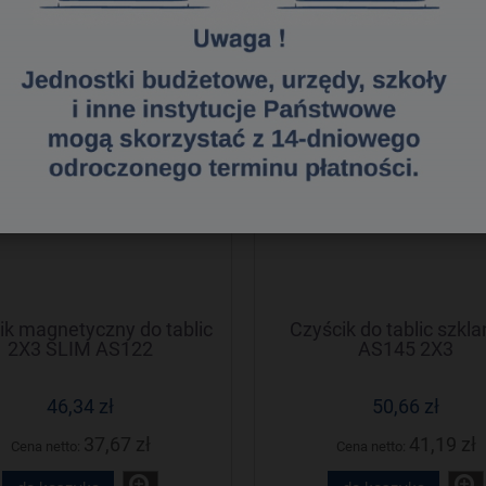
ik magnetyczny do tablic
Czyścik do tablic szkl
2X3 SLIM AS122
AS145 2X3
46,34 zł
50,66 zł
37,67 zł
41,19 zł
Cena netto:
Cena netto: