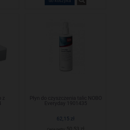
do koszyka
o z
Płyn do czyszczenia talic NOBO
4
Everyday 1901435
62,15 zł
50,53 zł
Cena netto: