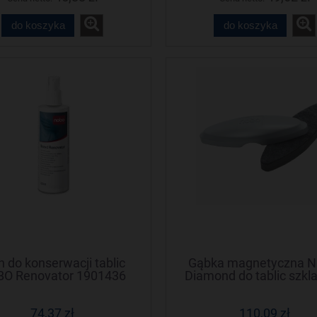
do koszyka
do koszyka
n do konserwacji tablic
Gąbka magnetyczna 
O Renovator 1901436
Diamond do tablic szkl
1904100
74,37 zł
110,09 zł