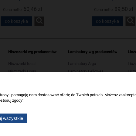
60,46 zł
89,50 zł
Cena netto:
Cena netto:
do koszyka
do koszyka
Niszczarki wg producentów
Laminatory wg producentów
Licz
Niszczarki Ideal
Laminatory Argo
Licz
Niszczarki Opus
Laminatory Fellowes
Licza
Niszczarki Kobra
Laminatory Leitz
Licz
Niszczarki HSM
Laminatory Opus
Licza
Niszczarki Tarnator
Laminatory Wallner
 strony i pomagają nam dostosować ofertę do Twoich potrzeb. Możesz zaakcepto
stosuj zgody".
Niszczarki Wallner
Niszczarki Verotech
j wszystkie