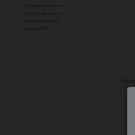
Urządzenia biurowe
Artykuły spożywcze
Higiena i czystość
Artykuły BHP
Ścier
suc