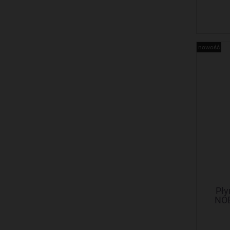
nowość
Pły
NOB