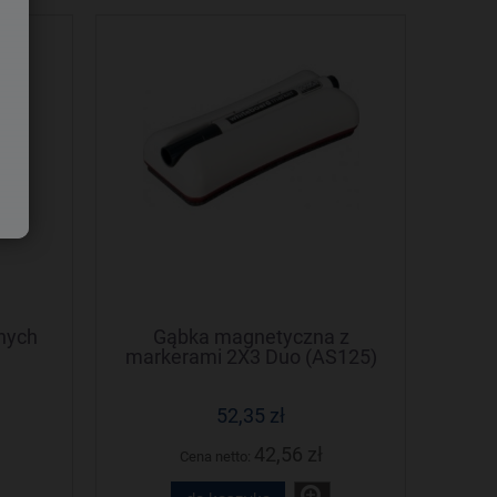
anych
Gąbka magnetyczna z
markerami 2X3 Duo (AS125)
52,35 zł
42,56 zł
Cena netto: