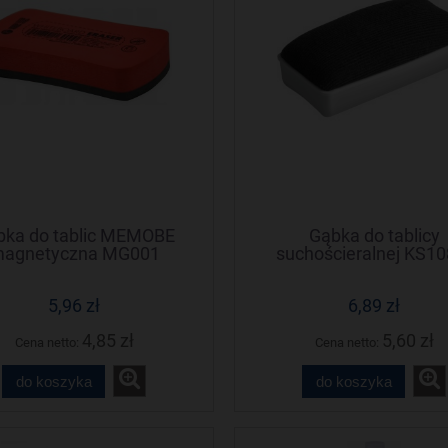
bka do tablic MEMOBE
Gąbka do tablicy
agnetyczna MG001
suchościeralnej KS10
magnetyczna TETI
5,96 zł
6,89 zł
4,85 zł
5,60 zł
Cena netto:
Cena netto:
do koszyka
do koszyka