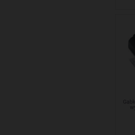
Gabk
w
w