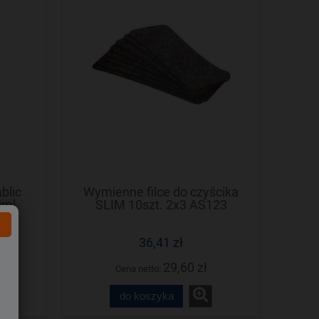
blic
Wymienne filce do czyścika
0ml
SLIM 10szt. 2x3 AS123
36,41 zł
29,60 zł
Cena netto:
do koszyka