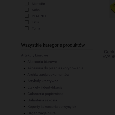
MemoBe
Nobo
PLATINET
Tetis
Toma
Wszystkie kategorie produktów
Gąbk
Artykuły biurowe
EVA 8
Akcesoria biurowe
Akcesoria do pisania i korygowania
Archiwizacja dokumentów
Artykuły kreatywne
Etykiety i identyfikacja
Galanteria papiernicza
Galanteria szkolna
Koperty i akcesoria do wysyłek
Organizacja biura