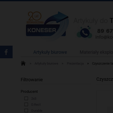
Artykuły biurowe
Materiały ekspl
»
»
»
Artykuły biurowe
Prezentacja
Czyszczenie ta
Czyszcze
Filtrowanie
Producent
2x3
D.Rect
Durable