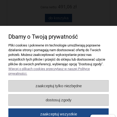
491,06 zł
Cena netto:
do koszyka
Dbamy o Twoją prywatność
Firma
Pliki cookies i pokrewne im technologie umożliwiają poprawne
działanie strony i pomagają nam dostosować ofertę do Twoich
Bindownice wg producentów
potrzeb. Możesz zaakceptować wykorzystanie przez nas
wszystkich tych plików i przejść do sklepu lub dostosować użycie
plików do swoich preferencji, wybierając opcję "Dostosuj zgody".
Niszczarki wg producentów
Więcej o plikach cookies przeczytasz w naszej Polityce
prywatności.
Laminatory wg producentów
zaakceptuj tylko niezbędne
Liczarki pieniędzy
dostosuj zgody
Strefy producentów
zaakceptuj wszystkie