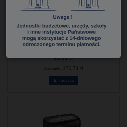
Niszczarka HSM Shredstar S10
333,00 zł
270,73 zł
Cena netto:
do koszyka