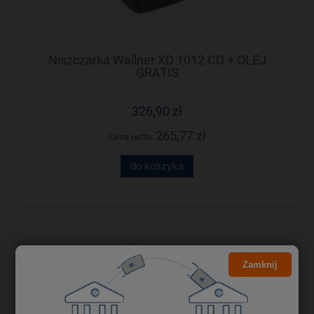
Niszczarka Wallner XD 1012 CD + OLEJ
GRATIS
326,90 zł
265,77 zł
Cena netto:
do koszyka
Zamknij