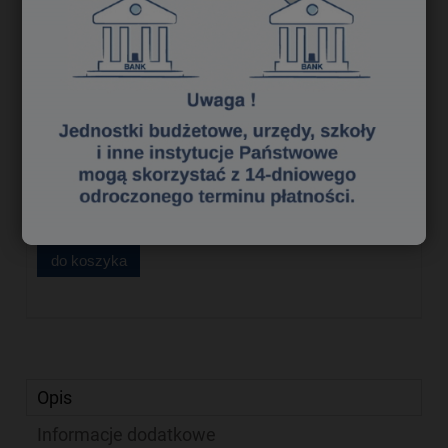
214,00 zł
do koszyka
Cena detaliczna
214,00 zł
do koszyka
Opis
Informacje dodatkowe