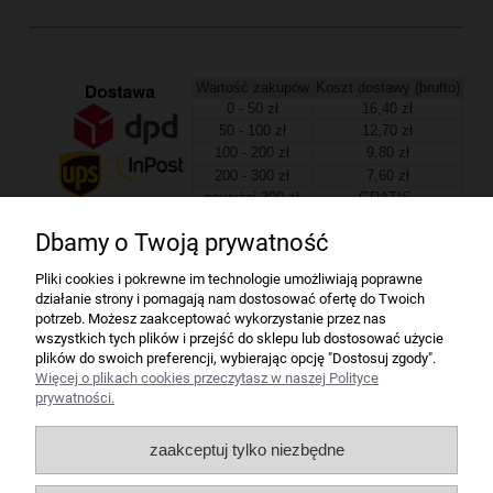
Wartość zakupów
Koszt dostawy (brutto)
0 - 50 zł
16,40 zł
50 - 100 zł
12,70 zł
100 - 200 zł
9,80 zł
200 - 300 zł
7,60 zł
powyżej 300 zł
GRATIS
Dbamy o Twoją prywatność
Firma
Pliki cookies i pokrewne im technologie umożliwiają poprawne
działanie strony i pomagają nam dostosować ofertę do Twoich
Bindownice wg producentów
potrzeb. Możesz zaakceptować wykorzystanie przez nas
wszystkich tych plików i przejść do sklepu lub dostosować użycie
plików do swoich preferencji, wybierając opcję "Dostosuj zgody".
Niszczarki wg producentów
Więcej o plikach cookies przeczytasz w naszej Polityce
prywatności.
Laminatory wg producentów
zaakceptuj tylko niezbędne
Liczarki pieniędzy