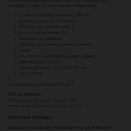
systemie paskowo-odcinkowym (cross-cut). Wyposażona w
specjalną szczelinę do niszczenia kart kredytowych.
szerokość szczeliny podawczej: 220 mm
szerokość cięcia: 4 x 40 mm (cc)
max ilość niszczonych kartek: 5*
poziom bezpieczeństwa: P-4
automatyczny „start/stop”
zabezpieczenie silnika przed przegrzaniem
rewers
automatyczne wyłączenie po zdjęciu głowicy
pojemność kosza: 11,8 l
wymiary (WxSxG): 310 x 190 x 296 mm
ciężar: 2,9 kg
2
* próby wykonano na papierze 80 g/m
Pliki do pobrania:
Karta produktu: Niszczarka Opus CS 2205
Instrukcja obsługi: Niszczarka Opus CS 2205
Darmowa dostawa
Darmowa dostawa (Kurier - Przelew bankowy) już od 300,00 zł.