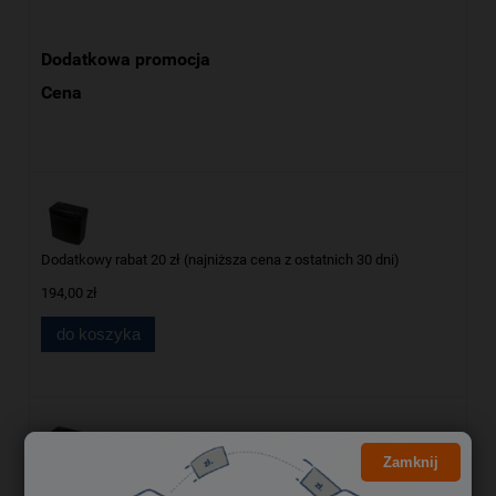
Dodatkowa promocja
Cena
Dodatkowy rabat 20 zł (najniższa cena z ostatnich 30 dni)
194,00 zł
do koszyka
Zamknij
Bony Sodexo Pluxee 20 zł