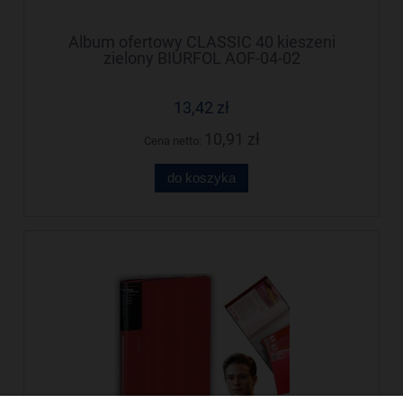
Album ofertowy CLASSIC 40 kieszeni
zielony BIURFOL AOF-04-02
13,42 zł
10,91 zł
Cena netto:
do koszyka