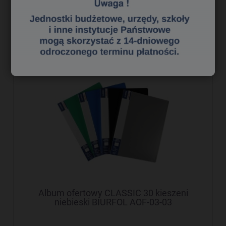
do koszyka
Album ofertowy CLASSIC 30 kieszeni
niebieski BIURFOL AOF-03-03