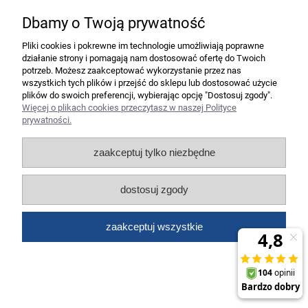
Dbamy o Twoją prywatność
Pliki cookies i pokrewne im technologie umożliwiają poprawne
działanie strony i pomagają nam dostosować ofertę do Twoich
Album ofert.20k WING czerwony DCF442
potrzeb. Możesz zaakceptować wykorzystanie przez nas
wszystkich tych plików i przejść do sklepu lub dostosować użycie
plików do swoich preferencji, wybierając opcję "Dostosuj zgody".
Więcej o plikach cookies przeczytasz w naszej Polityce
14,07 zł
prywatności.
11,44 zł
Cena netto:
zaakceptuj tylko niezbędne
do koszyka
dostosuj zgody
zaakceptuj wszystkie