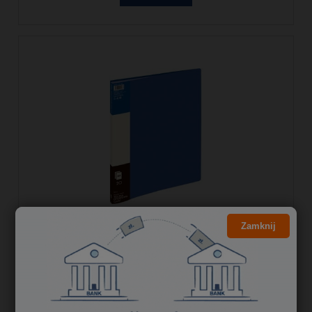
Zamknij
Teczka ofertowa 9002A niebieska 20
koszulek 120-1194 GRAND
10,57 zł
8,59 zł
Cena netto: