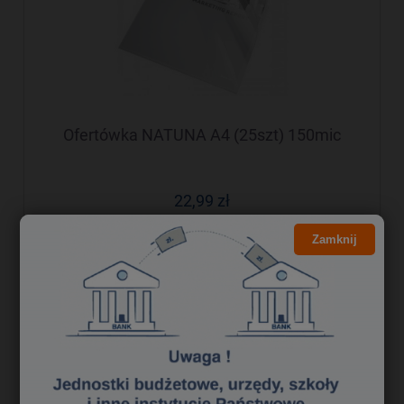
Ofertówka NATUNA A4 (25szt) 150mic
22,99 zł
18,69 zł
Cena netto:
Zamknij
do koszyka