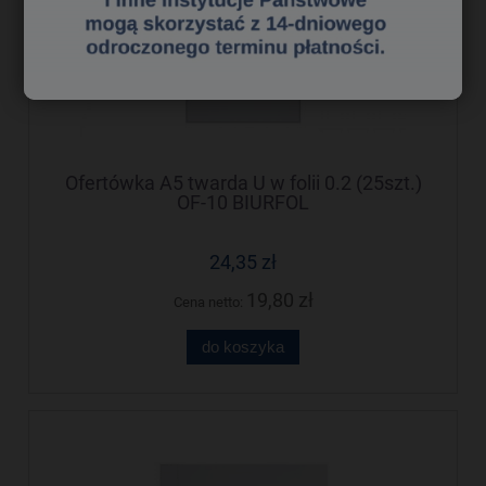
Ofertówka A5 twarda U w folii 0.2 (25szt.)
OF-10 BIURFOL
24,35 zł
19,80 zł
Cena netto:
do koszyka