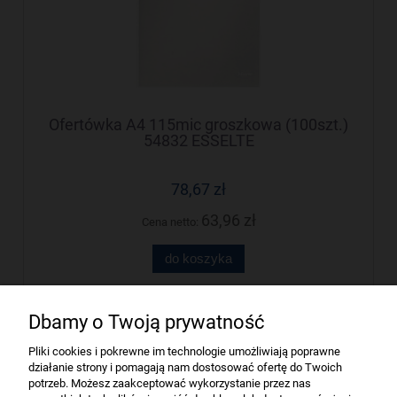
Ofertówka A4 115mic groszkowa (100szt.)
54832 ESSELTE
78,67 zł
63,96 zł
Cena netto:
do koszyka
Dbamy o Twoją prywatność
Firma
Pliki cookies i pokrewne im technologie umożliwiają poprawne
działanie strony i pomagają nam dostosować ofertę do Twoich
Bindownice wg producentów
potrzeb. Możesz zaakceptować wykorzystanie przez nas