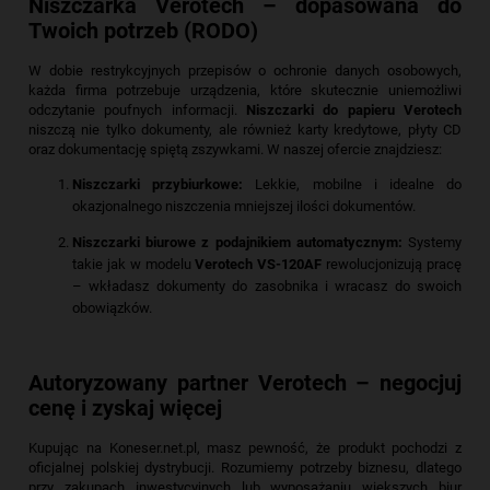
Niszczarka Verotech – dopasowana do
Twoich potrzeb (RODO)
W dobie restrykcyjnych przepisów o ochronie danych osobowych,
każda firma potrzebuje urządzenia, które skutecznie uniemożliwi
odczytanie poufnych informacji.
Niszczarki do papieru Verotech
niszczą nie tylko dokumenty, ale również karty kredytowe, płyty CD
oraz dokumentację spiętą zszywkami. W naszej ofercie znajdziesz:
Niszczarki przybiurkowe:
Lekkie, mobilne i idealne do
okazjonalnego niszczenia mniejszej ilości dokumentów.
Niszczarki biurowe z podajnikiem automatycznym:
Systemy
takie jak w modelu
Verotech VS-120AF
rewolucjonizują pracę
– wkładasz dokumenty do zasobnika i wracasz do swoich
obowiązków.
Autoryzowany partner Verotech – negocjuj
cenę i zyskaj więcej
Kupując na Koneser.net.pl, masz pewność, że produkt pochodzi z
oficjalnej polskiej dystrybucji. Rozumiemy potrzeby biznesu, dlatego
przy zakupach inwestycyjnych lub wyposażaniu większych biur