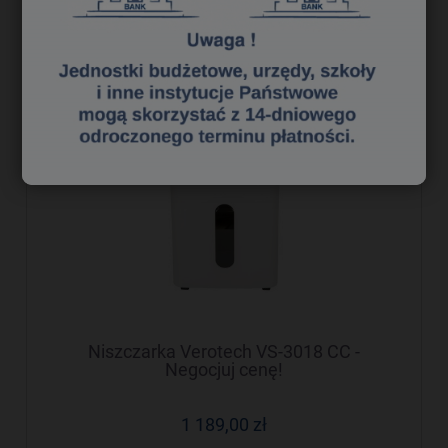
do koszyka
Niszczarka Verotech VS-3018 CC -
Negocjuj cenę!
1 189,00 zł