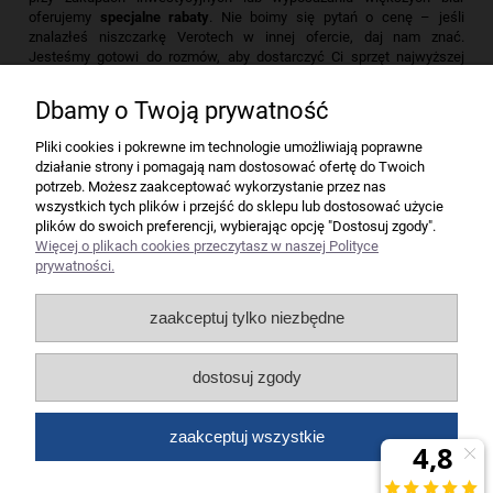
oferujemy
specjalne rabaty
. Nie boimy się pytań o cenę – jeśli
znalazłeś niszczarkę Verotech w innej ofercie, daj nam znać.
Jesteśmy gotowi do rozmów, aby dostarczyć Ci sprzęt najwyższej
klasy w najbardziej konkurencyjnej cenie na rynku.
Dbamy o Twoją prywatność
Firma
Pliki cookies i pokrewne im technologie umożliwiają poprawne
działanie strony i pomagają nam dostosować ofertę do Twoich
Bindownice wg producentów
potrzeb. Możesz zaakceptować wykorzystanie przez nas
wszystkich tych plików i przejść do sklepu lub dostosować użycie
plików do swoich preferencji, wybierając opcję "Dostosuj zgody".
Niszczarki wg producentów
Więcej o plikach cookies przeczytasz w naszej Polityce
prywatności.
Laminatory wg producentów
zaakceptuj tylko niezbędne
Liczarki pieniędzy
dostosuj zgody
Strefy producentów
zaakceptuj wszystkie
Wszelkie prawa zastrzeżone dla artykuły biurowe Koneser.