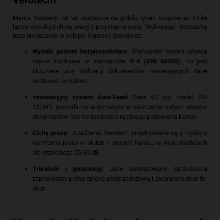
Verotech?
Marka Verotech od lat dostarcza na polski rynek urządzenia, które
łączą wysoką kulturę pracy z przystępną ceną. Wybierając niszczarkę
tego producenta w sklepie Koneser, zyskujesz:
Wysoki poziom bezpieczeństwa:
Większość modeli oferuje
cięcie ścinkowe w standardzie
P-4 (DIN 66399)
, co jest
kluczowe przy utylizacji dokumentów zawierających dane
osobowe i wrażliwe.
Innowacyjny system Auto-Feed:
Seria VS (np. model VS-
120AF) pozwala na automatyczne niszczenie całych stosów
dokumentów bez konieczności ręcznego podawania kartek.
Cichą pracę:
Urządzenia Verotech projektowane są z myślą o
komforcie pracy w biurze – poziom hałasu w wielu modelach
nie przekracza 55-60 dB.
Trwałość i gwarancję:
Jako autoryzowany sprzedawca
zapewniamy pełną opiekę posprzedażową i gwarancję door-to-
door.