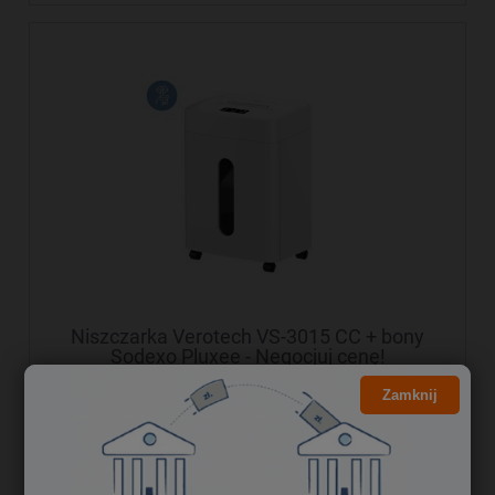
Niszczarka Verotech VS-3015 CC + bony
Sodexo Pluxee - Negocjuj cenę!
Zamknij
989,00 zł
804,07 zł
Cena netto: