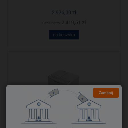
2 976,00 zł
2 419,51 zł
Cena netto:
do koszyka
Zamknij