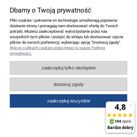
Dbamy o Twoją prywatność
Pliki cookies i pokrewne im technologie umożliwiają poprawne
działanie strony i pomagają nam dostosować ofertę do Twoich
potrzeb. Możesz zaakceptować wykorzystanie przez nas
wszystkich tych plików i przejść do sklepu lub dostosować użycie
plików do swoich preferencji, wybierając opcję "Dostosuj zgody".
Więcej o plikach cookies przeczytasz w naszej Polityce
prywatności.
Niszczarka Ideal 3104 CC 2x15 mm -
zaakceptuj tylko niezbędne
SUPER RABAT - Negocjuj cenę!
dostosuj zgody
9 390,00 zł
7 634,15 zł
zaakceptuj wszystkie
Cena netto:
do koszyka