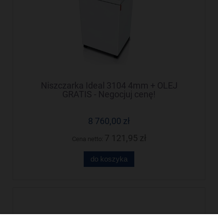
Niszczarka Ideal 3104 4mm + OLEJ
GRATIS - Negocjuj cenę!
8 760,00 zł
7 121,95 zł
Cena netto:
do koszyka