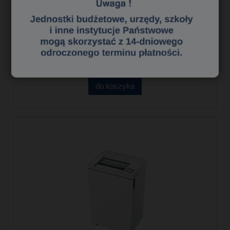
Niszczarka Ideal Shredcat 8285 CC -
Negocjuj cenę!
3 431,00 zł
2 789,43 zł
Cena netto:
do koszyka