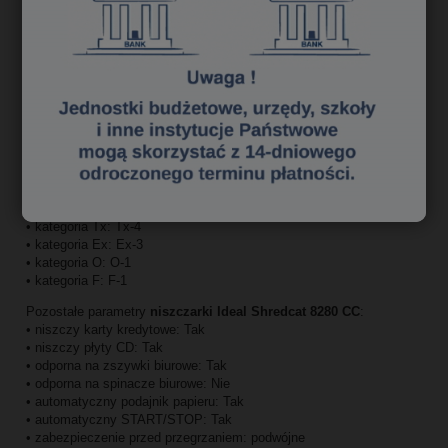
Parametry techniczne niszczarki Ideal Shredcat 8280 CC
:
Szczelina podawcza:
• dla papieru: 220 mm.
• dla płyt kompaktowych: 122 mm.
System cięcia: paskowo-odcinkowy (cross cut)
Szerokość ścinka: 4 x 10 mm.
Maksymalna ilość niszczonych kartek: 5 (80 g/m²)
Pojemność kosza na ścinki: 30 litrów
Poziom bezpieczeństwa
niszczarki Ideal Shredcat 8280 CC
(Nowa
norma DIN 66399):
• kategoria P: P-4
• kategoria Tx: Tx-4
• kategoria Ex: Ex-3
• kategoria O: O-1
• kategoria F: F-1
Pozostałe parametry
niszczarki Ideal Shredcat 8280 CC
:
• niszczy karty kredytowe: Tak
• niszczy płyty CD: Tak
• odporna na zszywki biurowe: Tak
• odporna na spinacze biurowe: Nie
• automatyczny podajnik papieru: Tak
• automatyczny START/STOP: Tak
• zabezpieczenie przed przegrzaniem: podwójne