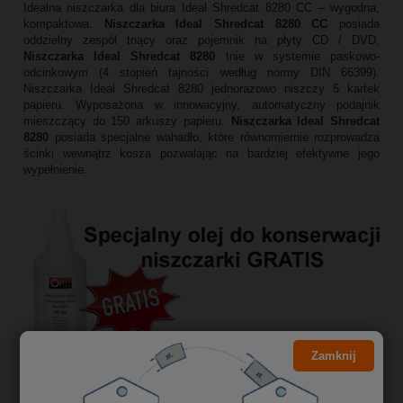
Idealna niszczarka dla biura Ideal Shredcat 8280 CC – wygodna,
kompaktowa.
Niszczarka Ideal Shredcat 8280 CC
posiada
oddzielny zespół tnący oraz pojemnik na płyty CD / DVD.
Niszczarka Ideal Shredcat 8280
tnie w systemie paskowo-
odcinkowym (4 stopień tajności według normy DIN 66399).
Niszczarka Ideal Shredcat 8280 jednorazowo niszczy 5 kartek
papieru. Wyposażona w innowacyjny, automatyczny podajnik
mieszczący do 150 arkuszy papieru.
Niszczarka Ideal Shredcat
8280
posiada specjalne wahadło, które równomiernie rozprowadza
ścinki wewnątrz kosza pozwalając na bardziej efektywne jego
wypełnienie.
Zamknij