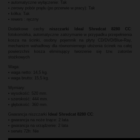
• automatyczne wyłączenie: Tak
• zerowy pobór prądu (po przerwie w pracy): Tak
• kółka: Tak
• rewers : ręczny
Dodatkowe cechy
niszczarki Ideal Shredcat 8280 CC
:
fotokomórka, automatyczne zatrzymanie w przypadku przepełnienia
kosza na ścinki, osobny pojemnik na płyty CD/DVD/Blue-Ray,
mechanizm wahadłowy dla równomiernego ułożenia ścinek na całej
powierzchni kosza eliminujący tworzenie się tzw. zatorów
stożkowych
Waga:
• waga netto: 14,5 kg.
• waga brutto: 15,5 kg.
Wymiary:
• wysokość: 520 mm.
• szerokość: 444 mm.
• głębokość: 360 mm.
Gwarancja niszczarki
Ideal Shredcat 8280 CC
:
• gwarancja na noże tnące: 2 lata
• gwarancja na urządzenie: 2 lata
• serwis 72h: Nie