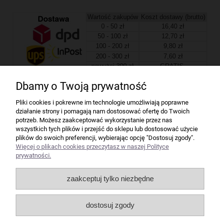
Wartość zakupów
Koszt dostawy (brutto)
0 - 50 zł
16,40 zł
50 - 100 zł
12,70 zł
100 - 200 zł
9,80 zł
200 - 300 zł
7,60 zł
powyżej 300 zł
GRATIS
Dbamy o Twoją prywatność
Firma
Pliki cookies i pokrewne im technologie umożliwiają poprawne
działanie strony i pomagają nam dostosować ofertę do Twoich
Bindownice wg producentów
potrzeb. Możesz zaakceptować wykorzystanie przez nas
wszystkich tych plików i przejść do sklepu lub dostosować użycie
plików do swoich preferencji, wybierając opcję "Dostosuj zgody".
Niszczarki wg producentów
Więcej o plikach cookies przeczytasz w naszej Polityce
prywatności.
Laminatory wg producentów
zaakceptuj tylko niezbędne
Liczarki pieniędzy
dostosuj zgody
Strefy producentów