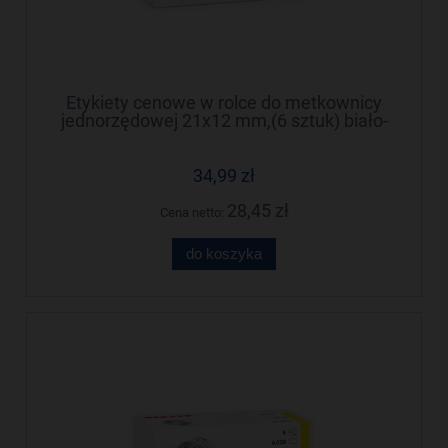
Etykiety cenowe w rolce do metkownicy
jednorzędowej 21x12 mm,(6 sztuk) biało-
czerwone, trwały klej METO M30014357
34,99 zł
28,45 zł
Cena netto:
do koszyka