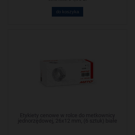
do koszyka
Etykiety cenowe w rolce do metkownicy
jednorzędowej, 26x12 mm, (6 sztuk) białe
faliste, trwały klej, odporne na mróz METO
M30014339