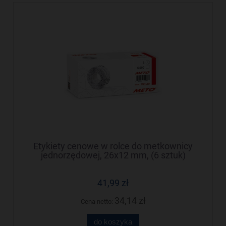
Etykiety cenowe w rolce do metkownicy
jednorzędowej, 26x12 mm, (6 sztuk)
czerwone neon faliste, trwały klej METO
M30014351
41,99 zł
34,14 zł
Cena netto:
do koszyka