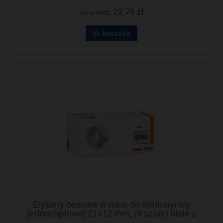
22,76 zł
Cena netto:
do koszyka
Etykiety cenowe w rolce do metkownicy
jednorzędowej 21x12 mm, (6 sztuk) białe z
dziurką , trwały klej, METO M30014356