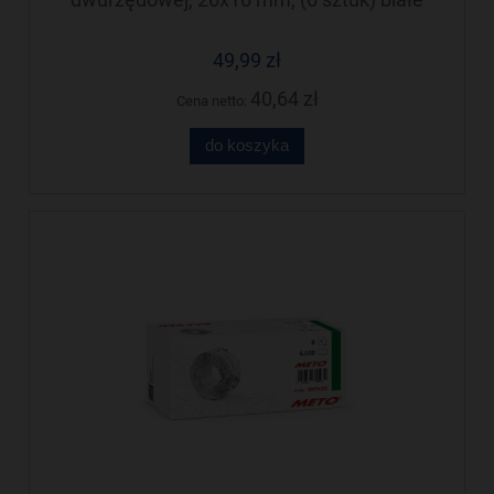
faliste, usuwalny klej METO M30014336
49,99 zł
40,64 zł
Cena netto:
do koszyka