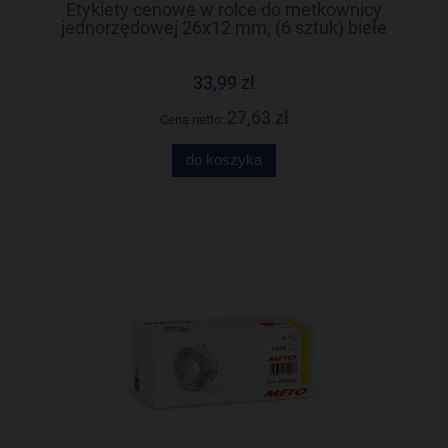
Etykiety cenowe w rolce do metkownicy
jednorzędowej 26x12 mm, (6 sztuk) biełe
faliste, trwały klej METO M30014338
33,99 zł
27,63 zł
Cena netto:
do koszyka