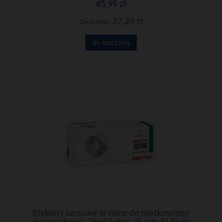
45,99 zł
37,39 zł
Cena netto:
do koszyka
Etykiety cenowe w rolce do metkownicy
dwurzędowej, 26x16 mm, (6 sztuk) białe