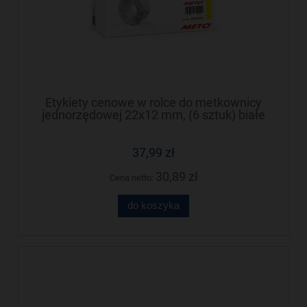
Etykiety cenowe w rolce do metkownicy
jednorzędowej 22x12 mm, (6 sztuk) białe
faliste, trwały klej, odporne na mróz METO
M30014353
37,99 zł
30,89 zł
Cena netto:
do koszyka