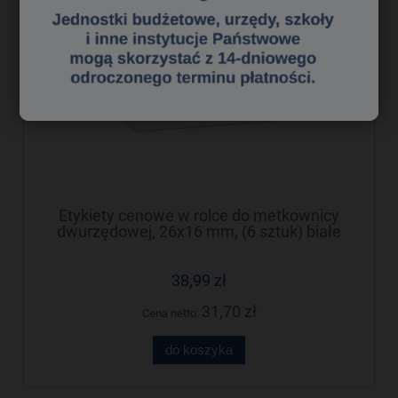
Etykiety cenowe w rolce do metkownicy
dwurzędowej, 26x16 mm, (6 sztuk) białe
faliste, trwały klej METO M30014334
38,99 zł
31,70 zł
Cena netto:
do koszyka