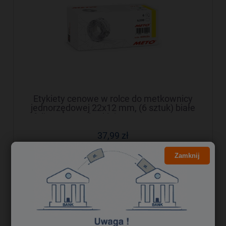
Etykiety cenowe w rolce do metkownicy
jednorzędowej 22x12 mm, (6 sztuk) białe
faliste, usuwalny klej METO M30014354
37,99 zł
30,89 zł
Cena netto:
Zamknij
do koszyka