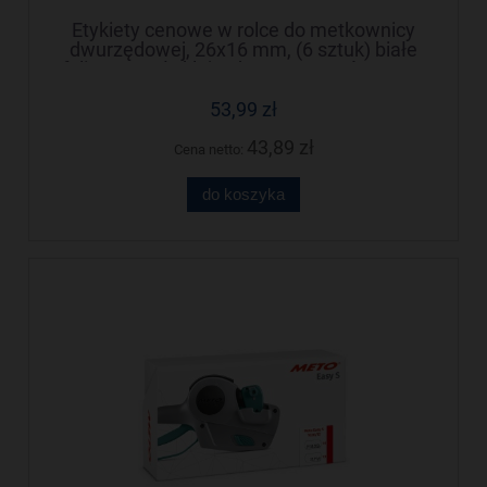
Etykiety cenowe w rolce do metkownicy
dwurzędowej, 26x16 mm, (6 sztuk) białe
faliste, trwały klej, odporne na mróz METO
M30014335
53,99 zł
43,89 zł
Cena netto:
do koszyka