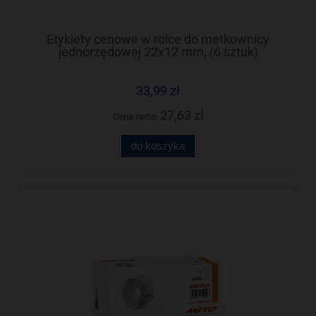
Etykiety cenowe w rolce do metkownicy
jednorzędowej 22x12 mm, (6 sztuk)
czerwone neon faliste, trwały klej, METO
M30014355
33,99 zł
27,63 zł
Cena netto:
do koszyka