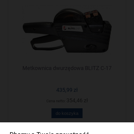
Metkownica dwurzędowa BLITZ C-17
435,99 zł
354,46 zł
Cena netto:
do koszyka