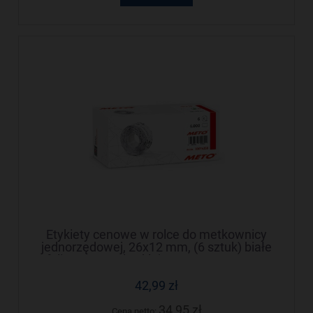
Etykiety cenowe w rolce do metkownicy
jednorzędowej, 26x12 mm, (6 sztuk) białe
faliste, usuwalny klej METO M30014350
42,99 zł
34,95 zł
Cena netto: