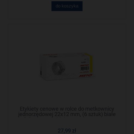
do koszyka
Etykiety cenowe w rolce do metkownicy
jednorzędowej 22x12 mm, (6 sztuk) białe
faliste, trwały klej METO M30014352
27,99 zł