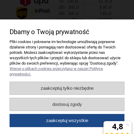
50 - 100 zł
12,70 zł
100 - 200 zł
9,80 zł
200 - 300 zł
7,60 zł
powyżej 300 zł
GRATIS
Dbamy o Twoją prywatność
Firma
Pliki cookies i pokrewne im technologie umożliwiają poprawne
działanie strony i pomagają nam dostosować ofertę do Twoich
Bindownice wg producentów
potrzeb. Możesz zaakceptować wykorzystanie przez nas
wszystkich tych plików i przejść do sklepu lub dostosować użycie
plików do swoich preferencji, wybierając opcję "Dostosuj zgody".
Niszczarki wg producentów
Więcej o plikach cookies przeczytasz w naszej Polityce
prywatności.
Laminatory wg producentów
zaakceptuj tylko niezbędne
Liczarki pieniędzy
dostosuj zgody
Strefy producentów
zaakceptuj wszystkie
Wszelkie prawa zastrzeżone dla artykuły biurowe Koneser.