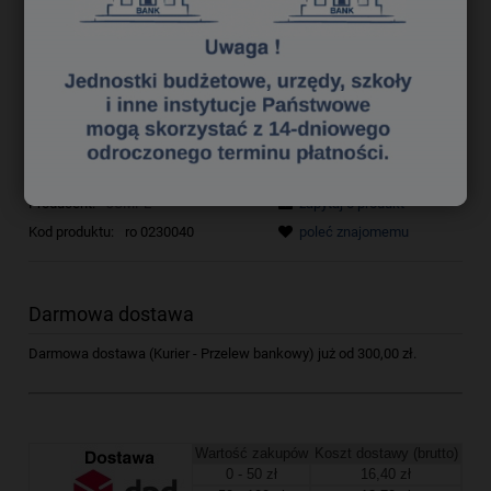
9,75 zł
Cena netto:
do koszyka
szt.
dodaj do przechowalni
Producent:
JUMPE
zapytaj o produkt
Kod produktu:
ro 0230040
poleć znajomemu
Darmowa dostawa
Darmowa dostawa (Kurier - Przelew bankowy) już od 300,00 zł.
Wartość zakupów
Koszt dostawy (brutto)
0 - 50 zł
16,40 zł