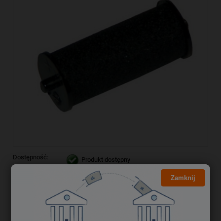
Dostępność:
Produkt dostępny
Wysyłka:
1-2 dni
Zamknij
Kliknij i NEGOCJUJ CENĘ
11,99 zł
Cena brutto: