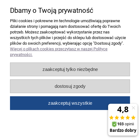
Dbamy o Twoją prywatność
Pliki cookies i pokrewne im technologie umożliwiają poprawne
działanie strony i pomagają nam dostosować ofertę do Twoich
Balony I LOVE YOU 6 szt BN06-286 ALIGA
potrzeb. Możesz zaakceptować wykorzystanie przez nas
wszystkich tych plików i przejść do sklepu lub dostosować użycie
plików do swoich preferencji, wybierając opcję "Dostosuj zgody".
Więcej o plikach cookies przeczytasz w naszej Polityce
12,45 zł
prywatności.
10,12 zł
Cena netto:
zaakceptuj tylko niezbędne
do koszyka
dostosuj zgody
zaakceptuj wszystkie