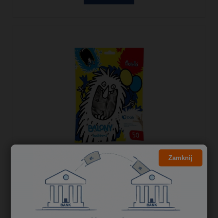
Zamknij
Balony 10` metalizowane SREBRNE (50)
170-2631 FIORELLO
17,32 zł
14,08 zł
Cena netto: