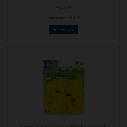
9,75 zł
7,93 zł
Cena netto:
do koszyka
Balony Emoty Party FIORELLO (12) 170-