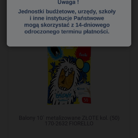
do koszyka
Balony 10` metalizowane ZŁOTE kol. (50)
170-2632 FIORELLO