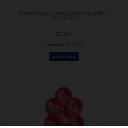
Balony figury duże mix(20szt.tuba)BTD-
2351 ALIGA
53,30 zł
43,33 zł
Cena netto:
do koszyka