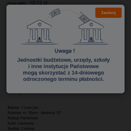
10,12 zł
Cena netto:
Zamknij
do koszyka
szt.
dodaj do przechowalni
Producent:
ALIGA
zapytaj o produkt
Kod produktu:
ba 1945217
poleć znajomemu
Opis
Bezpieczeństwo
Balony - I Love you
Rozmiar: +/- 30cm - średnica 12"
Rodzaj: Pastelowe
Kolor: czerwony
Nadruk: 2 strony