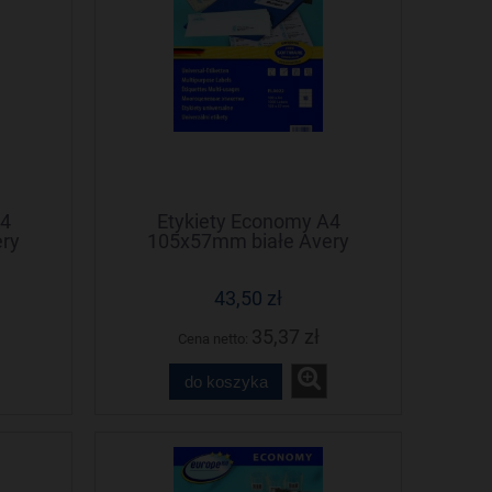
A4
Etykiety Economy A4
ry
105x57mm białe Avery
Zweckform
43,50 zł
35,37 zł
Cena netto:
do koszyka