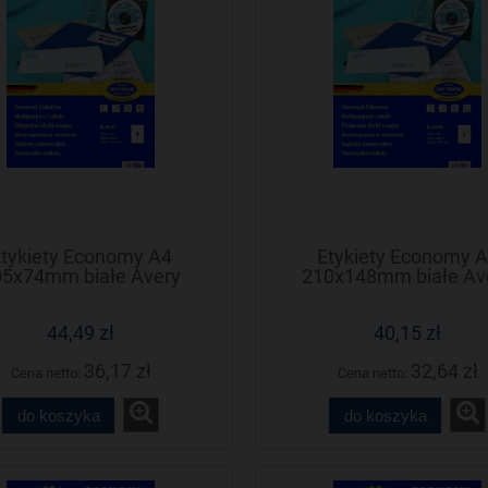
tykiety Economy A4
Etykiety Economy 
05x74mm białe Avery
210x148mm białe Av
Zweckform
Zweckform
44,49 zł
40,15 zł
36,17 zł
32,64 zł
Cena netto:
Cena netto:
do koszyka
do koszyka