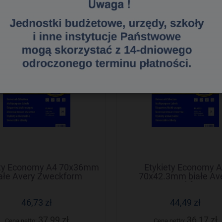
do koszyka
do koszyka
ety Economy A4 70x36mm
Etykiety Economy 
ałe Avery Zweckform
70x42.3mm białe Av
Zweckform
46,73 zł
44,49 zł
37,99 zł
36,17 zł
Cena netto:
Cena netto: