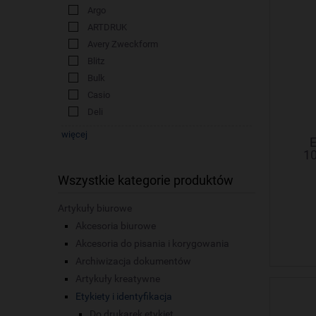
Argo
ARTDRUK
Avery Zweckform
Blitz
Bulk
Casio
Deli
więcej
E
1
Wszystkie kategorie produktów
Artykuły biurowe
Akcesoria biurowe
Akcesoria do pisania i korygowania
Archiwizacja dokumentów
Artykuły kreatywne
Etykiety i identyfikacja
Do drukarek etykiet