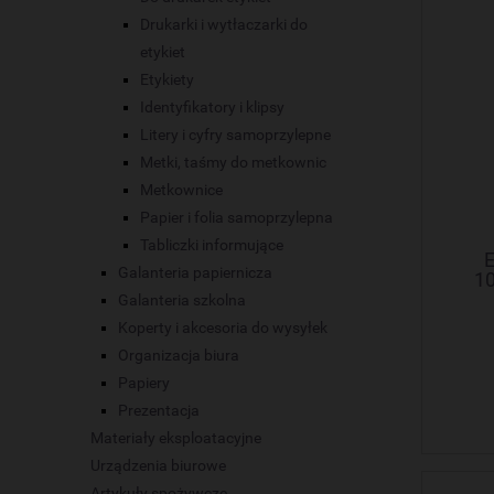
Drukarki i wytłaczarki do
etykiet
Etykiety
Identyfikatory i klipsy
Litery i cyfry samoprzylepne
Metki, taśmy do metkownic
Metkownice
Papier i folia samoprzylepna
Tabliczki informujące
E
Galanteria papiernicza
1
Galanteria szkolna
Koperty i akcesoria do wysyłek
Organizacja biura
Papiery
Prezentacja
Materiały eksploatacyjne
Urządzenia biurowe
Artykuły spożywcze