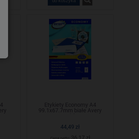
do koszyka
A4
Etykiety Economy A4
ery
99.1x67.7mm białe Avery
Zweckform
44,49 zł
36,17 zł
Cena netto: