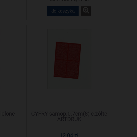
do koszyka
ielone
CYFRY samop.0.7cm(8) c.żółte
ARTDRUK
12,04 zł