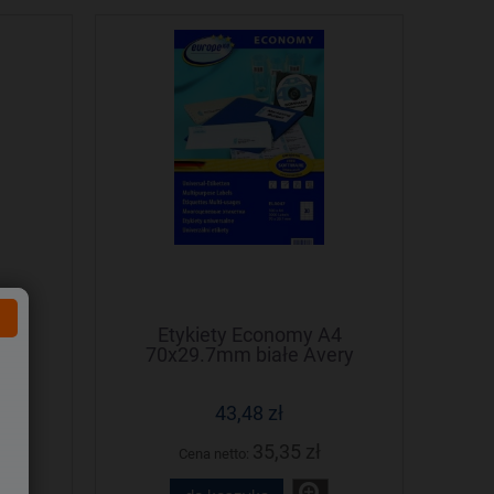
A4
Etykiety Economy A4
ery
70x29.7mm białe Avery
Zweckform
43,48 zł
35,35 zł
Cena netto: