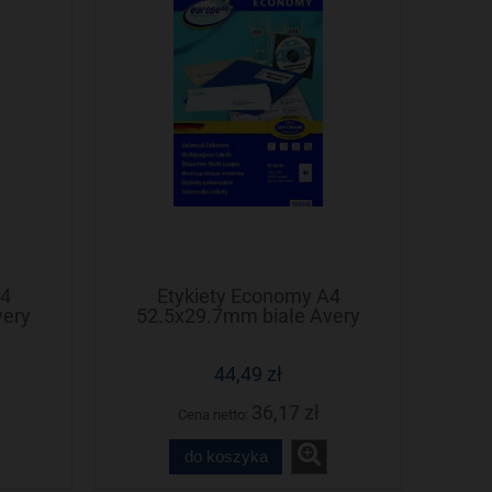
A4
Etykiety Economy A4
very
52.5x29.7mm białe Avery
Zweckform
44,49 zł
36,17 zł
Cena netto:
do koszyka