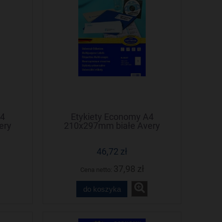
A4
Etykiety Economy A4
ery
210x297mm białe Avery
Zweckform
46,72 zł
37,98 zł
Cena netto:
do koszyka