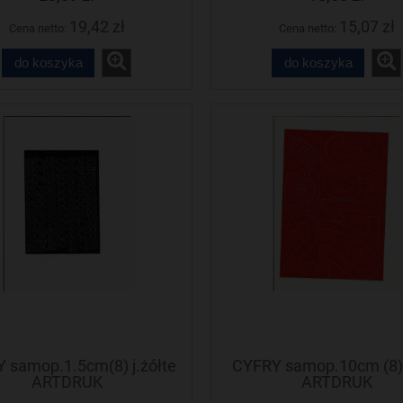
19,42 zł
15,07 zł
Cena netto:
Cena netto:
do koszyka
do koszyka
 samop.1.5cm(8) j.żółte
CYFRY samop.10cm (8) 
ARTDRUK
ARTDRUK