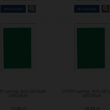
do koszyka
do koszyka
Y samop. 8cm (8) białe
CYFRY samop. 8cm (8) z
ARTDRUK
ARTDRUK
23,89 zł
18,53 zł