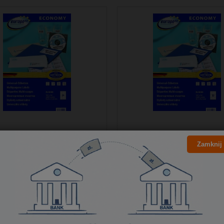
Zamknij
tykiety Economy A4
Etykiety Economy 
6x33.8mm białe Avery
70x25.4mm białe Av
Zweckform
Zweckform
46,73 zł
43,48 zł
37,99 zł
35,35 zł
Cena netto:
Cena netto: