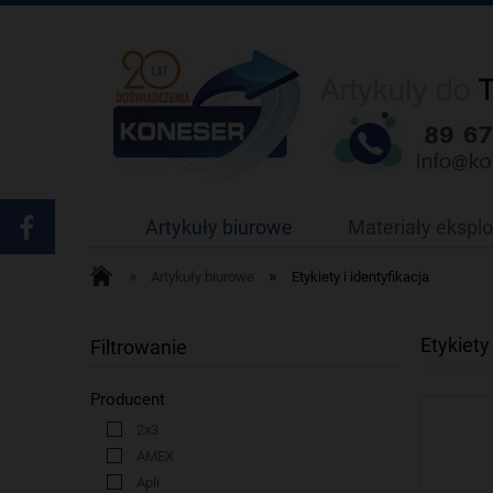
Artykuły biurowe
Materiały ekspl
»
»
Artykuły biurowe
Etykiety i identyfikacja
Etykiety 
Filtrowanie
Producent
2x3
AMEX
Apli