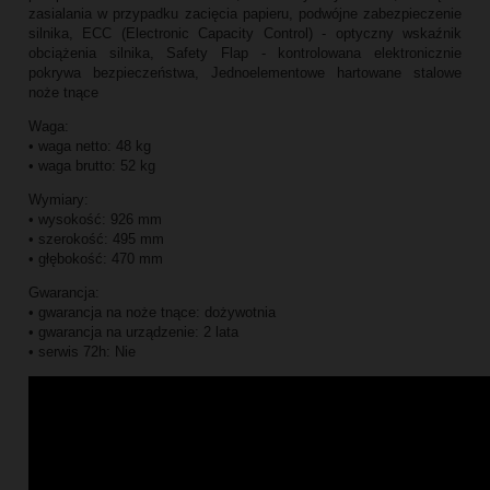
zasialania w przypadku zacięcia papieru, podwójne zabezpieczenie
silnika, ECC (Electronic Capacity Control) - optyczny wskaźnik
obciążenia silnika, Safety Flap - kontrolowana elektronicznie
pokrywa bezpieczeństwa, Jednoelementowe hartowane stalowe
noże tnące
Waga:
• waga netto: 48 kg
• waga brutto: 52 kg
Wymiary:
• wysokość: 926 mm
• szerokość: 495 mm
• głębokość: 470 mm
Gwarancja:
• gwarancja na noże tnące: dożywotnia
• gwarancja na urządzenie: 2 lata
• serwis 72h: Nie