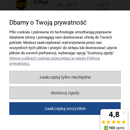
200 - 300 zł
7,60 zł
powyżej 300 zł
GRATIS
Dbamy o Twoją prywatność
Firma
Pliki cookies i pokrewne im technologie umożliwiają poprawne
działanie strony i pomagają nam dostosować ofertę do Twoich
Bindownice wg producentów
potrzeb. Możesz zaakceptować wykorzystanie przez nas
wszystkich tych plików i przejść do sklepu lub dostosować użycie
plików do swoich preferencji, wybierając opcję "Dostosuj zgody".
Niszczarki wg producentów
Więcej o plikach cookies przeczytasz w naszej Polityce
prywatności.
Laminatory wg producentów
zaakceptuj tylko niezbędne
Liczarki pieniędzy
dostosuj zgody
Strefy producentów
zaakceptuj wszystkie
Wszelkie prawa zastrzeżone dla artykuły biurowe Koneser.
pokaż pełną wersję strony