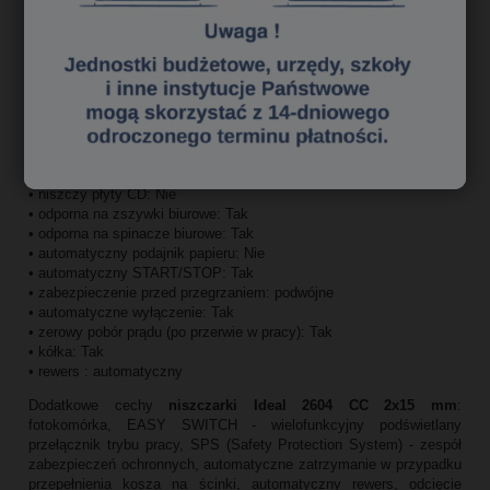
Poziom bezpieczeństwa
niszczarki Ideal 2604 CC 2x15 mm
(Nowa
norma DIN 66399):
• kategoria P: P-5
• kategoria Tx: Tx-5
• kategoria Ex: Ex-4
• kategoria F: F-2
Pozostałe parametry
niszczarki Ideal 2604 CC 2x15 mm
:
• niszczy karty kredytowe: Tak
• niszczy płyty CD: Nie
• odporna na zszywki biurowe: Tak
• odporna na spinacze biurowe: Tak
• automatyczny podajnik papieru: Nie
• automatyczny START/STOP: Tak
• zabezpieczenie przed przegrzaniem: podwójne
• automatyczne wyłączenie: Tak
• zerowy pobór prądu (po przerwie w pracy): Tak
• kółka: Tak
• rewers : automatyczny
Dodatkowe cechy
niszczarki Ideal 2604 CC 2x15 mm
:
fotokomórka, EASY SWITCH - wielofunkcyjny podświetlany
przełącznik trybu pracy, SPS (Safety Protection System) - zespół
zabezpieczeń ochronnych, automatyczne zatrzymanie w przypadku
przepełnienia kosza na ścinki, automatyczny rewers, odcięcie