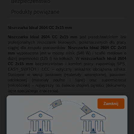
Bezpieczeństwo
Produkty powiązane
Niszczarka Ideal 2604 CC 2x15 mm
Niszczarka Ideal 2604 CC 2x15 mm
jest przedstawicielem linii
profesjonalnych niszczarek biurowych, przeznaczonych dla pracy
ciągłej dla zespołu pracowników.
Niszczarka Ideal 2604 CC 2x15
mm
wyposażona jest w mocny silnik (640 W) i szafki meblowe o
dużej pojemności (125 l) na kółkach. W
niszczarkach Ideal 2604
CC 2x15 mm
bezpieczeństwo i komfort pracy zapewniają SPS,
EASY_SWITCH i ECC – optyczny wskaźnik obciążenia silnika.
Dostępne w wersji paskowej (materiały wewnętrzne), paskowo-
odcinkowej (materiały poufne i tajne) oraz supermicrocut
(mikrościnki) – najwyższy na świecie stopień tajności (dokumenty
tajne specjalnego znaczenia).
Parametry techniczne
niszczarki Ideal 2604 CC 2x15 mm
:
Zamknij
Szczelina podawcza dla papieru: 260 mm.
System cięcia: paskowo-odcinkowy (cross cut)
Szerokość ścinka: 2 x 15 mm.
Maksymalna ilość niszczonych kartek: 15 (80 g/m²)
Pojemność kosza na ścinki: 100 litrów