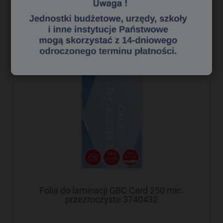
do koszyka
Folia do laminacji GBC Card 250 mic.
przezroczyste 3740432