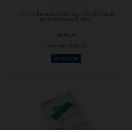
Folia do laminacji GBC Organise A4 75mic
przezroczyste 41664E
96,94 zł
78,81 zł
Cena netto:
do koszyka