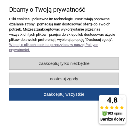
Dbamy o Twoją prywatność
Pliki cookies i pokrewne im technologie umożliwiają poprawne
działanie strony i pomagają nam dostosować ofertę do Twoich
Folia do laminacji GBC Pouch 75x105mm
potrzeb. Możesz zaakceptować wykorzystanie przez nas
12 125Mic 3740303
wszystkich tych plików i przejść do sklepu lub dostosować użycie
plików do swoich preferencji, wybierając opcję "Dostosuj zgody".
Więcej o plikach cookies przeczytasz w naszej Polityce
16,68 zł
prywatności.
13,56 zł
Cena netto:
zaakceptuj tylko niezbędne
do koszyka
dostosuj zgody
zaakceptuj wszystkie