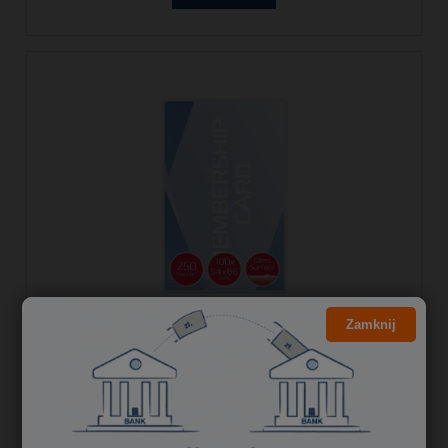
Zamknij
Folia do laminacji GBC Card 250 mic. białe
3740430
20,00 zł
16,26 zł
Cena netto: