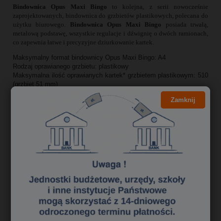
Bindownica Opus Maxi Bingo
to kolejna, z serii nowocześnie
zaprojektowanych, bindownica do grzbietów plastikowych, polecana do
użytku biurowego.
Bindownica Opus Maxi Bingo
posiada trwałą,
metalową podstawę, wszystkie regulacje i dźwignię o dwóch ramionach,
co zapewnia łatwe i precyzyjne dziurkowanie kartek.
Maksymalny format bindownicy Opus Maxi Bingo: A4
Rodzaj oprawianego grzbietu: plastikowy
Maksymalna ilość oprawianych kartek* grzbietem plastikowym: 510
(grzbiet 51 mm)
Rodzaj grzbietu: plastikowy
Zamknij
Maksymalna ilość dziurkowanych kartek*: 14
Tryb pracy: ręczny
Metalowa obudowa: Nie
Ogranicznik formatu: Tak
Pomiar grubości grzbietu: Nie
Regulacja marginesu: Tak
Regulacja głębokości perforacji: Tak
Nóż do wycinania "łezek" do kalendarzy: Nie
Waga
bindownicy Opus Maxi Bingo
:
• waga netto: 3,75 kg.
• waga brutto: 4,25 kg.
Wymiary
bindownicy Opus Maxi Bingo
: