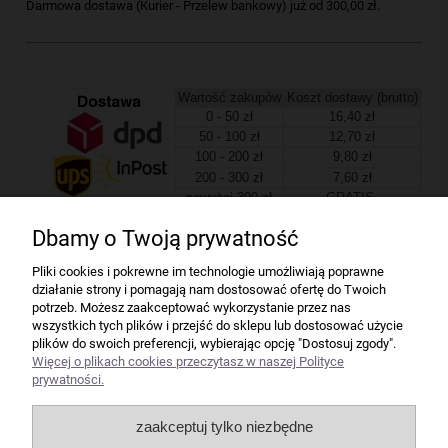
Darmowa dostawa (Kurier - Przelew bankowy) już od 300,00 zł.
Wartość zakupów
Koszt dostawy (brutto)
0 - 50 zł
16,40 zł
50 - 100 zł
12,70 zł
100 - 200 zł
9,80 zł
200 - 300 zł
7,60 zł
powyżej 300 zł
GRATIS
Dbamy o Twoją prywatność
Firma
Pliki cookies i pokrewne im technologie umożliwiają poprawne
działanie strony i pomagają nam dostosować ofertę do Twoich
Bindownice wg producentów
potrzeb. Możesz zaakceptować wykorzystanie przez nas
wszystkich tych plików i przejść do sklepu lub dostosować użycie
plików do swoich preferencji, wybierając opcję "Dostosuj zgody".
Niszczarki wg producentów
Więcej o plikach cookies przeczytasz w naszej Polityce
prywatności.
Laminatory wg producentów
zaakceptuj tylko niezbędne
Liczarki pieniędzy