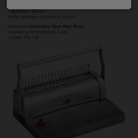
• wysokość: 388 mm.
• szerokość: 260 mm.
• głębokość: 160 mm.
*próby wykonano na papierze: 80 g/m²
Gwarancja
bindownicy Opus Maxi Bingo
:
• gwarancja na urządzenie: 2 lata
• serwis 72h: Tak