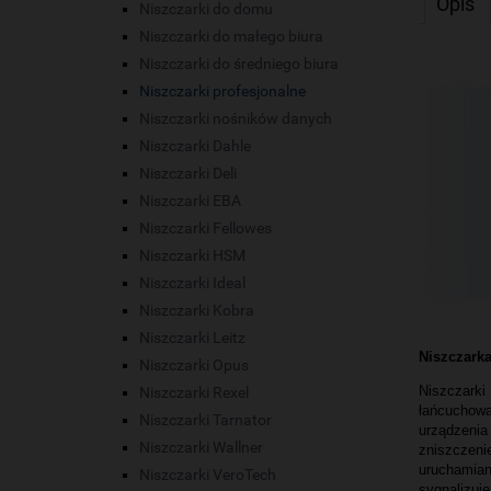
Opis
Niszczarki do domu
Niszczarki do małego biura
Niszczarki do średniego biura
Niszczarki profesjonalne
Niszczarki nośników danych
Niszczarki Dahle
Niszczarki Deli
Niszczarki EBA
Niszczarki Fellowes
Niszczarki HSM
Niszczarki Ideal
Niszczarki Kobra
Niszczarki Leitz
Niszczark
Niszczarki Opus
Niszczarki
Niszczarki Rexel
łańcuchowa
Niszczarki Tarnator
urządzenia
Niszczarki Wallner
zniszczen
uruchamian
Niszczarki VeroTech
sygnalizuj