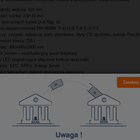
okość wejścia: 410 mm
kość ścinka: 3,9×40 mm
ć niszczonych kartek (A4/70g): 56
om bezpieczeństwa DIN 66399: P-4/ O-3/ T-4/ E-3/ F-1
czy: zszywki, spinacze, karty plastikowe, płyty CD, dyskietki, nośniki Pen Dr
mność kosza: 205 l
iary: 680x480x1000 mm
h Screen – wielofunkcyjny panel dotykowy
y LED sygnalizujące włączone funkcje niszczarki
temy: EPC, SPPS, Energy Smart
d z łańcuchem objętym dożywotnią gwarancją
em automatycznego oliwienia noży w standardzie
Zamknij
y silnik przystosowany do pracy ciągłej przez 24 godziny na dobę
zpieczenie silnika przed przegrzaniem
matyczny start/stop z autoreversem
matyczne odcięcie zasilania w przypadku zaklinowania papieru lub otwarcia 
na szczelina do niszczenia płyt CD i kart plastikowych
dowa szafkowa na kółkach
ny pojemnik na ścinki papieru oraz płyty CD i karty plastikowe
sażenie opcjonalne: Metal Detector
ancja: 3 lata na urządzenie, gwarancja dożywotnia na noże tnące