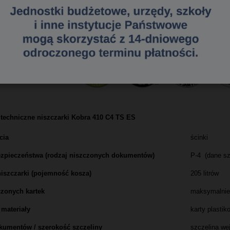
techniczne niszczarki Kobra 410 C4 TS ES
cia
ścinki
zpieczeństwa (rodzaj niszczonych dokumentów)
P-4 (dane sz
iszczarki (pojemność kosza)
205 litrów
czonych kartek
maksymalnie
materiały
karty plastik
kumentów / szerokość szczeliny
szczelina we