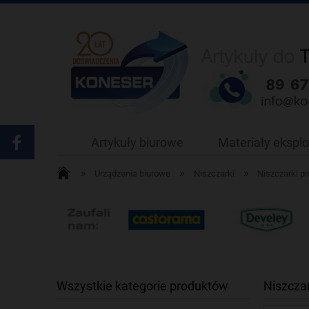
Artykuły biurowe
Materiały ekspl
»
»
»
Urządzenia biurowe
Niszczarki
Niszczarki p
Wszystkie kategorie produktów
Niszcza