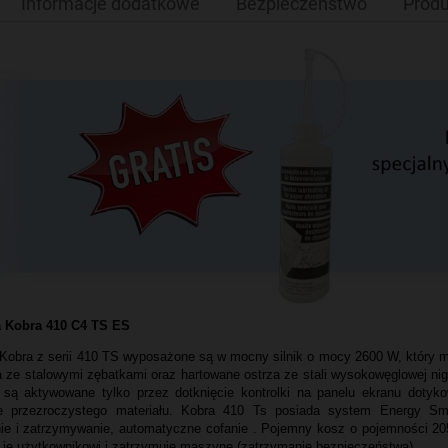
Informacje dodatkowe
Bezpieczeństwo
Produ
a Kobra 410 C4 TS ES
 Kobra z serii 410 TS wyposażone są w mocny silnik o mocy 2600 W, który 
 ze stalowymi zębatkami oraz hartowane ostrza ze stali wysokowęglowej ni
 są aktywowane tylko przez dotknięcie kontrolki na panelu ekranu doty
ie przezroczystego materiału. Kobra 410 Ts posiada system Energy S
ie i zatrzymywanie, automatyczne cofanie . Pojemny kosz o pojemności 205
e je użytkownikowi i zatrzymuje maszynę (zatrzymanie bezpieczeństwa).