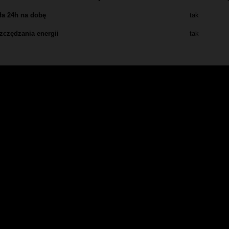
ła 24h na dobę
tak
zczędzania energii
tak