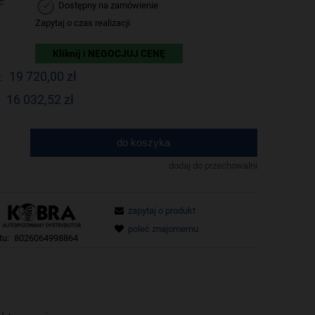
ć:
Dostępny na zamówienie
Zapytaj o czas realizacji
Kliknij i NEGOCJUJ CENĘ
19 720,00 zł
:
16 032,52 zł
do koszyka
.
dodaj do przechowalni
zapytaj o produkt
poleć znajomemu
tu:
8026064998864