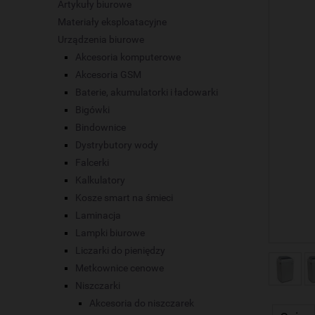
Artykuły biurowe
Materiały eksploatacyjne
Urządzenia biurowe
Akcesoria komputerowe
Akcesoria GSM
Baterie, akumulatorki i ładowarki
Bigówki
Bindownice
Dystrybutory wody
Falcerki
Kalkulatory
Kosze smart na śmieci
Laminacja
Lampki biurowe
Liczarki do pieniędzy
Metkownice cenowe
Niszczarki
Akcesoria do niszczarek