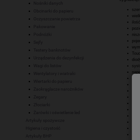
Nośniki danych
szer
Obcinarki do papieru
wiel
Oczyszczanie powietrza
iloś
Pakowanie
pozi
Podnóżki
nisz
poje
Sejfy
wym
Testery banknotów
Touc
Urządzenia do dezynfekcji
diod
Wagi do listów
sys
napę
Wentylatory i wiatraki
syst
Wiertarki do papieru
cich
Zaokrąglacze narożników
zabe
Zegary
auto
auto
Złociarki
osob
Żarówki i oświetlenie led
obu
Artykuły spożywcze
osob
Higiena i czystość
wypo
gwar
Artykuły BHP