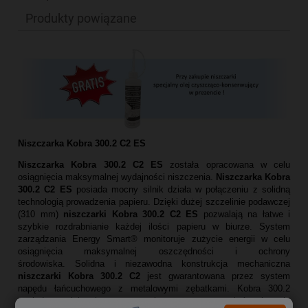
Produkty powiązane
Niszczarka Kobra 300.2 C2 ES
Niszczarka Kobra 300.2 C2 ES
została opracowana w celu
osiągnięcia maksymalnej wydajności niszczenia.
Niszczarka Kobra
300.2 C2 ES
posiada mocny silnik działa w połączeniu z solidną
technologią prowadzenia papieru. Dzięki dużej szczelinie podawczej
(310 mm)
niszczarki Kobra 300.2 C2 ES
pozwalają na łatwe i
szybkie rozdrabnianie każdej ilości papieru w biurze. System
zarządzania Energy Smart® monitoruje zużycie energii w celu
osiągnięcia maksymalnej oszczędności i ochrony
środowiska. Solidna i niezawodna konstrukcja mechaniczna
niszczarki Kobra 300.2 C2
jest gwarantowana przez system
napędu łańcuchowego z metalowymi zębatkami. Kobra 300.2
posiada specjalne, hartowane węglem noże tnące, na które nie mają