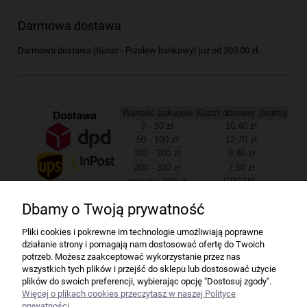
Darmowa dostawa
Darmowa dostawa (Kurier - Przelew bankowy) już od 300,00 zł.
Wartość zakupów
Koszt dostawy (brutto)
0 - 50 zł
16,40 zł
50 - 100 zł
12,70 zł
100 - 200 zł
9,80 zł
200 - 300 zł
7,60 zł
powyżej 300 zł
GRATIS
Dbamy o Twoją prywatność
Firma
Pliki cookies i pokrewne im technologie umożliwiają poprawne
działanie strony i pomagają nam dostosować ofertę do Twoich
Bindownice wg producentów
potrzeb. Możesz zaakceptować wykorzystanie przez nas
wszystkich tych plików i przejść do sklepu lub dostosować użycie
plików do swoich preferencji, wybierając opcję "Dostosuj zgody".
Niszczarki wg producentów
Więcej o plikach cookies przeczytasz w naszej Polityce
prywatności.