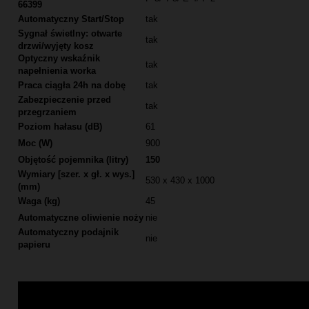
66399
Automatyczny Start/Stop
tak
Sygnał świetlny: otwarte
tak
drzwi/wyjęty kosz
Optyczny wskaźnik
tak
napełnienia worka
Praca ciągła 24h na dobę
tak
Zabezpieczenie przed
tak
przegrzaniem
Poziom hałasu (dB)
61
Moc (W)
900
Objętość pojemnika (litry)
150
Wymiary [szer. x gł. x wys.]
530 x 430 x 1000
(mm)
Waga (kg)
45
Automatyczne oliwienie noży
nie
Automatyczny podajnik
nie
papieru