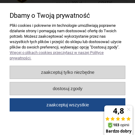
powyżej 300 zł
GRATIS
Dbamy o Twoją prywatność
Firma
Pliki cookies i pokrewne im technologie umożliwiają poprawne
działanie strony i pomagają nam dostosować ofertę do Twoich
Bindownice wg producentów
potrzeb. Możesz zaakceptować wykorzystanie przez nas
wszystkich tych plików i przejść do sklepu lub dostosować użycie
plików do swoich preferencji, wybierając opcję "Dostosuj zgody".
Niszczarki wg producentów
Więcej o plikach cookies przeczytasz w naszej Polityce
prywatności.
Laminatory wg producentów
zaakceptuj tylko niezbędne
Liczarki pieniędzy
dostosuj zgody
Strefy producentów
zaakceptuj wszystkie
Wszelkie prawa zastrzeżone dla artykuły biurowe Koneser.
pokaż pełną wersję strony