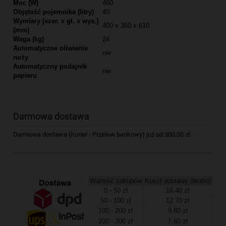
Moc (W)
460
Objętość pojemnika (litry)
40
Wymiary [szer. x gł. x wys.]
400 x 360 x 610
(mm)
Waga (kg)
24
Automatyczne oliwienie
nie
noży
Automatyczny podajnik
nie
papieru
Darmowa dostawa
Darmowa dostawa (Kurier - Przelew bankowy) już od 300,00 zł.
Wartość zakupów
Koszt dostawy (brutto)
0 - 50 zł
16,40 zł
50 - 100 zł
12,70 zł
100 - 200 zł
9,80 zł
200 - 300 zł
7,60 zł