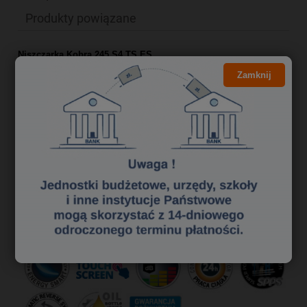
Produkty powiązane
Niszczarka Kobra 245 S4 TS ES
Zamknij
Niszczarki Kobra z serii 245 TS kierowane są do średniej wielkości
biur oraz urzędów. Jako jeden z najnowszych modeli niszczarki
Kobra 245 posiadają wielofunkcyjny panel dotykowy pozwalający na
intuicyjną obsługę urządzenia i system EPC (Electronic Power
Control - system wskazujący wydajność niszczenia w danym
momencie).