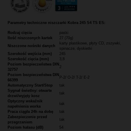
Parametry techniczne niszczarki Kobra 245 S4 TS ES:
Rodzaj cięcia
paski
Ilość niszczonych kartek
27 (70g)
karty plastikowe, płyty CD, zszywki,
Niszczone nośniki danych
spinacze, dyskietki
Szerokość wejścia (mm)
245
Szerokość cięcia (mm)
3,8
Poziom bezpieczeństwa DIN
2
32757
Poziom bezpieczeństwa DIN
P-2/ O-2/ T-2/ E-2
66399
Automatyczny Start/Stop
tak
Sygnał świetlny: otwarte
tak
drzwi/wyjęty kosz
Optyczny wskaźnik
tak
napełnienia worka
Praca ciągła 24h na dobę
tak
Zabezpieczenie przed
tak
przegrzaniem
Poziom hałasu (dB)
54