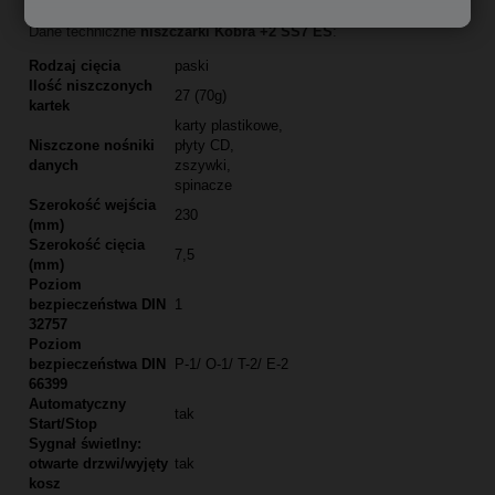
Dane techniczne
niszczarki Kobra +2 SS7 ES
:
Rodzaj cięcia
paski
Ilość niszczonych
27 (70g)
kartek
karty plastikowe,
Niszczone nośniki
płyty CD,
danych
zszywki,
spinacze
Szerokość wejścia
230
(mm)
Szerokość cięcia
7,5
(mm)
Poziom
bezpieczeństwa DIN
1
32757
Poziom
bezpieczeństwa DIN
P-1/ O-1/ T-2/ E-2
66399
Automatyczny
tak
Start/Stop
Sygnał świetlny:
otwarte drzwi/wyjęty
tak
kosz