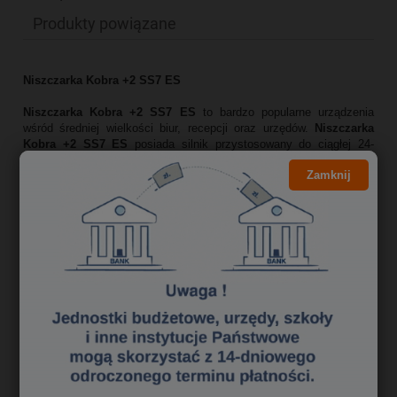
Produkty powiązane
N
iszczarka Kobra +2 SS7 ES
Niszczarka Kobra +2 SS7 ES
to bardzo popularne urządzenia
wśród średniej wielkości biur, recepcji oraz urzędów.
Niszczarka
Kobra +2 SS7 ES
posiada silnik przystosowany do ciągłej 24-
godzinnej pracy (bez przegrzewania i zbędnych przestojów), przez
Zamknij
co zapewnia większą efektywność i komfort niszczenia. Dzięki
specjalnej pokrywie
niszczarka Kobra +2 SS7 ES
daje gwarancję
wygodnego i bezpiecznego użytkowania.