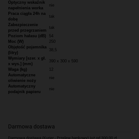
Optyczny wskaźnik
nie
napełnienia worka
Praca ciągła 24h na
tak
dobę
Zabezpieczenie
tak
przed przegrzaniem
Poziom hałasu (dB)
54
Moc (W)
250
Objętość pojemnika
38,5
(litry)
Wymiary [szer. x gł.
390 x 300 x 590
x wys.] (mm)
Waga (kg)
12
Automatyczne
nie
oliwienie noży
Automatyczny
nie
podajnik papieru
Darmowa dostawa
Darmowa dostawa (Kurier - Przelew bankowy) już od 300,00 zł.