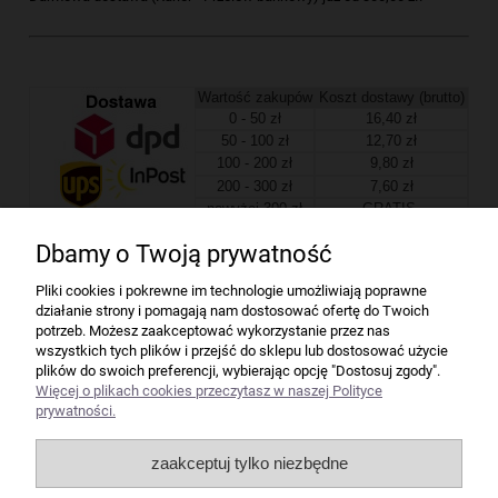
Wartość zakupów
Koszt dostawy (brutto)
0 - 50 zł
16,40 zł
50 - 100 zł
12,70 zł
100 - 200 zł
9,80 zł
200 - 300 zł
7,60 zł
powyżej 300 zł
GRATIS
Dbamy o Twoją prywatność
Firma
Pliki cookies i pokrewne im technologie umożliwiają poprawne
działanie strony i pomagają nam dostosować ofertę do Twoich
Bindownice wg producentów
potrzeb. Możesz zaakceptować wykorzystanie przez nas
wszystkich tych plików i przejść do sklepu lub dostosować użycie
plików do swoich preferencji, wybierając opcję "Dostosuj zgody".
Niszczarki wg producentów
Więcej o plikach cookies przeczytasz w naszej Polityce
prywatności.
Laminatory wg producentów
zaakceptuj tylko niezbędne
Liczarki pieniędzy