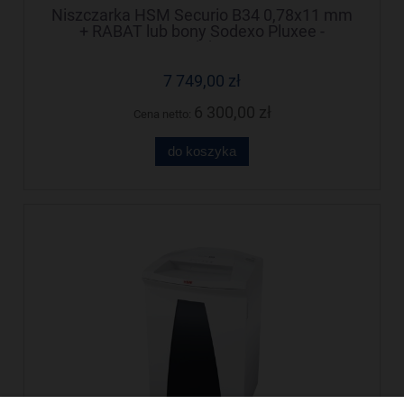
Niszczarka HSM Securio B34 0,78x11 mm
+ RABAT lub bony Sodexo Pluxee -
Negocjuj cenę!
7 749,00 zł
6 300,00 zł
Cena netto:
do koszyka