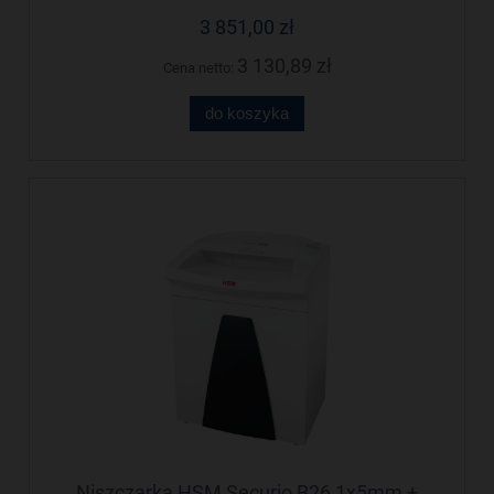
3 851,00 zł
3 130,89 zł
Cena netto:
do koszyka
Niszczarka HSM Securio B26 1x5mm +