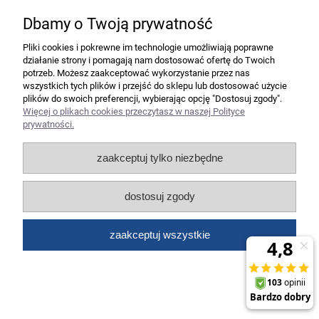
Dbamy o Twoją prywatność
Niszczarka HSM Securio B34 1,9x15 mm +
Pliki cookies i pokrewne im technologie umożliwiają poprawne
RABAT lub bony Sodexo Pluxee - Negocjuj
działanie strony i pomagają nam dostosować ofertę do Twoich
cenę!
potrzeb. Możesz zaakceptować wykorzystanie przez nas
wszystkich tych plików i przejść do sklepu lub dostosować użycie
5 291,00 zł
plików do swoich preferencji, wybierając opcję "Dostosuj zgody".
Więcej o plikach cookies przeczytasz w naszej Polityce
4 301,63 zł
Cena netto:
prywatności.
do koszyka
zaakceptuj tylko niezbędne
dostosuj zgody
zaakceptuj wszystkie