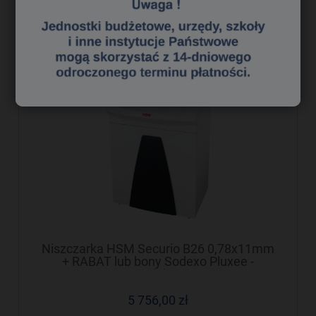
do koszyka
Niszczarka HSM Securio B26 0,78x11mm
+ RABAT lub bony Sodexo Pluxee -
Negocjuj cenę!
5 756,00 zł