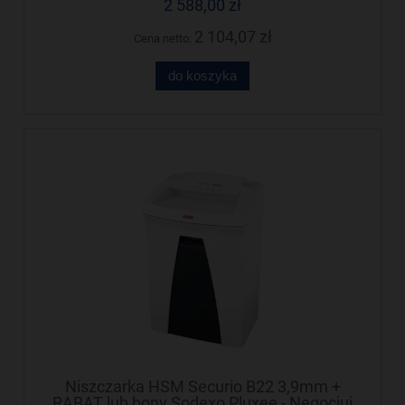
2 588,00 zł
2 104,07 zł
Cena netto:
do koszyka
Niszczarka HSM Securio B22 3,9mm +
RABAT lub bony Sodexo Pluxee - Negocjuj