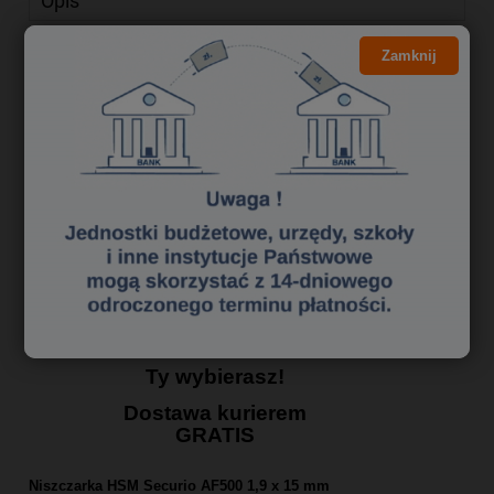
Opis
Informacje dodatkowe
Zamknij
Bezpieczeństwo
Produkty powiązane
Zamów
niszczarkę HSM
Securio AF500 1,9x15
mm i zyskaj:
Rabat aż 400 zł. lub
bony Sodexo w
prezencie
Ty wybierasz!
Dostawa kurierem
GRATIS
Niszczarka HSM Securio AF500 1,9 x 15 mm