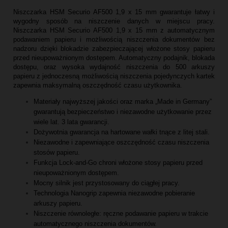
Niszczarka HSM Securio AF500 1,9 x 15 mm gwarantuje łatwy i
wygodny sposób na niszczenie danych w miejscu pracy.
Niszczarka HSM Securio AF500 1,9 x 15 mm z automatycznym
podawaniem papieru i możliwością niszczenia dokumentów bez
nadzoru dzięki blokadzie zabezpieczającej włożone stosy papieru
przed nieupoważnionym dostępem. Automatyczny podajnik, blokada
dostępu, oraz wysoka wydajność niszczenia do 500 arkuszy
papieru z jednoczesną możliwością niszczenia pojedynczych kartek
zapewnia maksymalną oszczędność czasu użytkownika.
Materiały najwyższej jakości oraz marka „Made in Germany”
gwarantują bezpieczeństwo i niezawodne użytkowanie przez
wiele lat. 3 lata gwarancji.
Dożywotnia gwarancja na hartowane wałki tnące z litej stali.
Niezawodne i zapewniające oszczędność czasu niszczenia
stosów papieru.
Funkcja Lock-and-Go chroni włożone stosy papieru przed
nieupoważnionym dostępem.
Mocny silnik jest przystosowany do ciągłej pracy.
Technologia Nanogrip zapewnia niezawodne pobieranie
arkuszy papieru.
Niszczenie równoległe: ręczne podawanie papieru w trakcie
automatycznego niszczenia dokumentów.