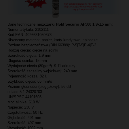
Dane techniczne
niszczarki HSM Securio AF500 1,9x15 mm
:
Numer artykułu: 2102111
Kod EAN: 4026631050678
Niszczony materiał: papier, karty kredytowe, spinacze
Poziom bezpieczeństwa (DIN 66399): P-5|T-5|E-4|F-2
Rodzaj cięcia: cięcie na ścinki
Szerokość cięcia: 1,9 mm
Długość ścinka: 15 mm
Wydajność cięcia (80g/m²): 9-11 arkuszy
Szerokość szczeliny wejściowej: 240 mm
Pojemność kosza: 82 l.
Szybkość cięcia: 65 mm/s
Poziom głośności (bieg jałowy): 56 dB
eclass 5.1 24320703
UN/SPSC 44101603
Moc silnika: 610 W
Napięcie: 230 V
Częstotliwość: 50 Hz
Głębokość: 491 mm
Szerokość: 497 mm
Wysokość: 1002 mm