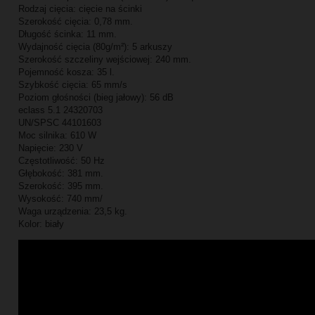
Rodzaj cięcia: cięcie na ścinki
Szerokość cięcia: 0,78 mm.
Długość ścinka: 11 mm.
Wydajność cięcia (80g/m²): 5 arkuszy
Szerokość szczeliny wejściowej: 240 mm.
Pojemność kosza: 35 l.
Szybkość cięcia: 65 mm/s
Poziom głośności (bieg jałowy): 56 dB
eclass 5.1 24320703
UN/SPSC 44101603
Moc silnika: 610 W
Napięcie: 230 V
Częstotliwość: 50 Hz
Głębokość: 381 mm.
Szerokość: 395 mm.
Wysokość: 740 mm/
Waga urządzenia: 23,5 kg.
Kolor: biały