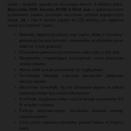
Łatwy i wygodny sposób na niszczenie danych w miejscu pracy.
Niszczarka HSM Securio AF150 0,78x11 mm
z automatycznym
podawaniem papieru umożliwia niszczenie zarówno pojedynczych
kartek, jak i całych stosów papieru do 150 arkuszy, co zapewnia
sporą oszczędność czasu.
Materiały najwyższej jakości oraz marka „Made in Germany”
gwarantują bezpieczeństwo i niezawodne użytkowanie przez
wiele lat. 3 lata gwarancji.
Dożywotnia gwarancja na hartowane wałki tnące z litej stali.
Niezawodne i zapewniające oszczędność czasu niszczenia
stosów papieru.
Mocny silnik jest przystosowany do ciągłej pracy.
Technologia Nanogrip zapewnia niezawodne pobieranie
arkuszy papieru.
Niszczenie równoległe: ręczne podawanie papieru w trakcie
automatycznego niszczenia dokumentów.
EcoSmart: wyjątkowo niskie zużycie energii na poziomie 0,1
W w trybie czuwania.
Funkcja automatycznego wycofania pozwala uniknąć
zacięcia papieru.
Cicha praca zapewnia minimalny poziom hałasu w miejscu
pracy.