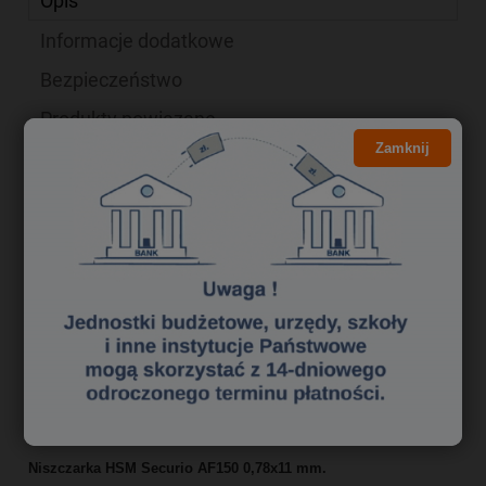
Opis
Informacje dodatkowe
Bezpieczeństwo
Produkty powiązane
Zamknij
Zamów niszczarkę HSM
Securio AF150 0,78x11
mm i zyskaj:
600 zł.
Rabat aż
lub
bony Sodexo w
prezencie
Ty wybierasz !
Dostawa kurierem
GRATIS
Niszczarka HSM Securio AF150 0,78x11 mm.