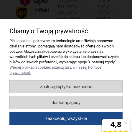
50 - 100 zł
12,70 zł
100 - 200 zł
9,80 zł
200 - 300 zł
7,60 zł
powyżej 300 zł
GRATIS
Dbamy o Twoją prywatność
Firma
Pliki cookies i pokrewne im technologie umożliwiają poprawne
działanie strony i pomagają nam dostosować ofertę do Twoich
Bindownice wg producentów
potrzeb. Możesz zaakceptować wykorzystanie przez nas
wszystkich tych plików i przejść do sklepu lub dostosować użycie
plików do swoich preferencji, wybierając opcję "Dostosuj zgody".
Niszczarki wg producentów
Więcej o plikach cookies przeczytasz w naszej Polityce
prywatności.
Laminatory wg producentów
zaakceptuj tylko niezbędne
Liczarki pieniędzy
dostosuj zgody
Strefy producentów
zaakceptuj wszystkie
Wszelkie prawa zastrzeżone dla artykuły biurowe Koneser.