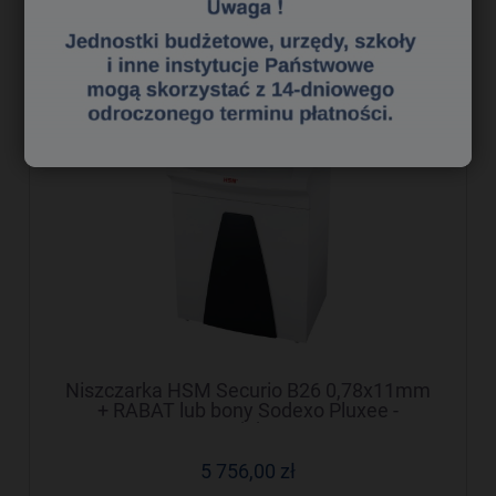
do koszyka
Niszczarka HSM Securio B26 0,78x11mm
+ RABAT lub bony Sodexo Pluxee -
Negocjuj cenę!
5 756,00 zł