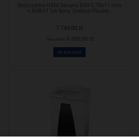
Niszczarka HSM Securio B34 0,78x11 mm
+ RABAT lub bony Sodexo Pluxee -
Negocjuj cenę!
7 749,00 zł
6 300,00 zł
Cena netto:
do koszyka