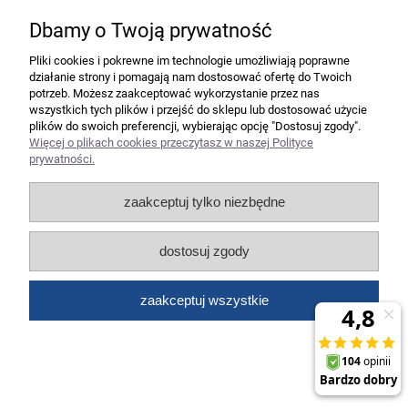
Dbamy o Twoją prywatność
Niszczarka HSM Securio B34 1,9x15 mm +
Pliki cookies i pokrewne im technologie umożliwiają poprawne
RABAT lub bony Sodexo Pluxee - Negocjuj
działanie strony i pomagają nam dostosować ofertę do Twoich
cenę!
potrzeb. Możesz zaakceptować wykorzystanie przez nas
wszystkich tych plików i przejść do sklepu lub dostosować użycie
5 291,00 zł
plików do swoich preferencji, wybierając opcję "Dostosuj zgody".
Więcej o plikach cookies przeczytasz w naszej Polityce
4 301,63 zł
Cena netto:
prywatności.
do koszyka
zaakceptuj tylko niezbędne
dostosuj zgody
zaakceptuj wszystkie