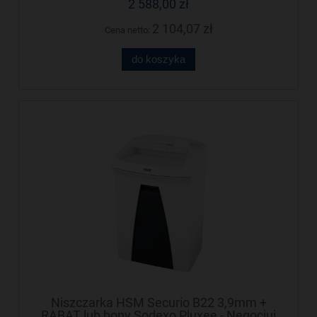
2 588,00 zł
2 104,07 zł
Cena netto:
do koszyka
Niszczarka HSM Securio B22 3,9mm +
RABAT lub bony Sodexo Pluxee - Negocjuj