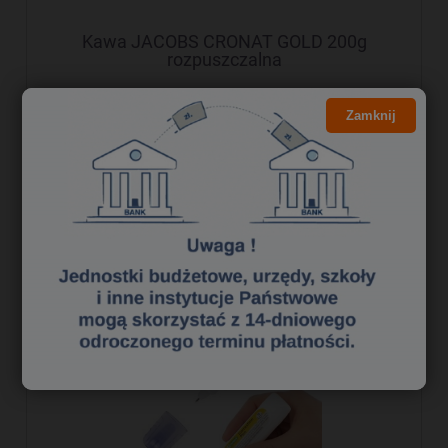
Kawa JACOBS CRONAT GOLD 200g
rozpuszczalna
34,51 zł
Zamknij
28,06 zł
Cena netto:
do koszyka