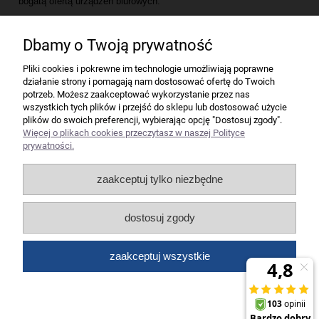
bogatą ofertą urządzeń biurowych.
Artykuły biurowe Toruń
tylko w Koneser.net.pl
Dbamy o Twoją prywatność
Firma
Pliki cookies i pokrewne im technologie umożliwiają poprawne
działanie strony i pomagają nam dostosować ofertę do Twoich
Bindownice wg producentów
potrzeb. Możesz zaakceptować wykorzystanie przez nas
wszystkich tych plików i przejść do sklepu lub dostosować użycie
plików do swoich preferencji, wybierając opcję "Dostosuj zgody".
Niszczarki wg producentów
Więcej o plikach cookies przeczytasz w naszej Polityce
prywatności.
Laminatory wg producentów
zaakceptuj tylko niezbędne
Liczarki pieniędzy
dostosuj zgody
Strefy producentów
zaakceptuj wszystkie
Wszelkie prawa zastrzeżone dla artykuły biurowe Koneser.
pokaż pełną wersję strony