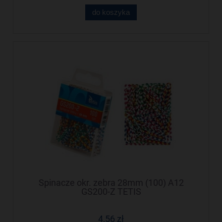
do koszyka
Spinacze okr. zebra 28mm (100) A12
GS200-Z TETIS
4,56 zł