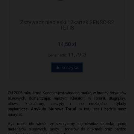
Zszywacz niebieski 12kartek SENSO-82
TETIS
14,50 zł
11,79 zł
Cena netto:
do koszyka
Od 2005 roku firma Koneser jest wiodącą marką w branży artykułów
biurowych, dostarczając naszym Klientom w Toruniu długopisy,
ołówki, kalkulatory, zeszyty i inne niezbędne artykuły
papiernicze.
Artykuły biurowe Toruń
to był, jest i będzie nasz
priorytet.
Być może nie wiesz, że szczycimy się również szeroką gamą
materiałów biurowych, tuszy i tonerów do drukarek oraz bardzo