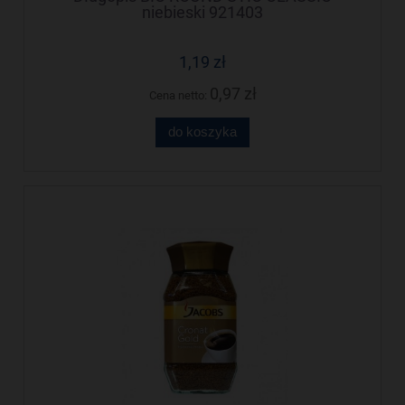
niebieski 921403
1,19 zł
0,97 zł
Cena netto:
do koszyka