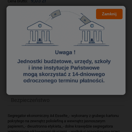
9,05 zł
Cena brutto:
7,36 zł
Cena netto:
Zamknij
do koszyka
szt.
dodaj do przechowalni
Producent:
zapytaj o produkt
Kod produktu:
sek1760087
poleć znajomemu
Opis
Bezpieczeństwo
Segregator ekonomiczny A4 Esselte_- wykonany z grubego kartonu
pokrytego na zewnątrz poliolefiną a wewnątrz jasnoszarym
papierem_- dwustronna etykieta_- dolne krawędzie segregatora
wzmocnione niklowanymi okuciami_- wydrukuj przygotowaną przez