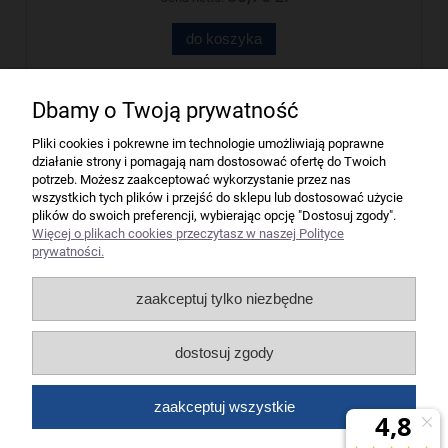
do koszyka
Dbamy o Twoją prywatność
Firma
Pliki cookies i pokrewne im technologie umożliwiają poprawne
działanie strony i pomagają nam dostosować ofertę do Twoich
Bindownice wg producentów
potrzeb. Możesz zaakceptować wykorzystanie przez nas
wszystkich tych plików i przejść do sklepu lub dostosować użycie
plików do swoich preferencji, wybierając opcję "Dostosuj zgody".
Niszczarki wg producentów
Więcej o plikach cookies przeczytasz w naszej Polityce
prywatności.
Laminatory wg producentów
zaakceptuj tylko niezbędne
Liczarki pieniędzy
dostosuj zgody
Strefy producentów
zaakceptuj wszystkie