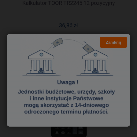
Kalkulator TOOR TR2245 12 pozycyjny
36,86 zł
29,97 zł
Cena netto:
Zamknij
do koszyka