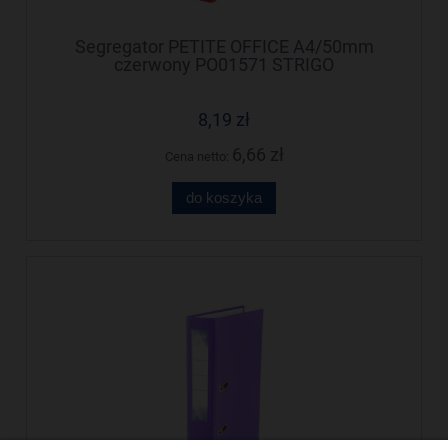
Segregator PETITE OFFICE A4/50mm
czerwony PO01571 STRIGO
8,19 zł
6,66 zł
Cena netto:
do koszyka