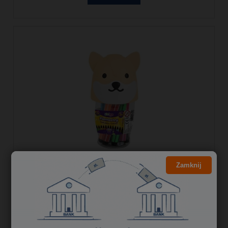
Zamknij
Flamastry 12 kolorów JUMBO Lisek
SSC290 STRIGO
17,50 zł
14,23 zł
Cena netto: