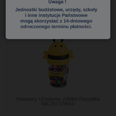
do koszyka
Flamastry 12 kolorów JUMBO Pszczółka
SSC292 STRIGO