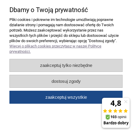
Dbamy o Twoją prywatność
Pliki cookies i pokrewne im technologie umożliwiają poprawne
działanie strony i pomagają nam dostosować ofertę do Twoich
Segregator PETITE OFFICE A4/50mm
potrzeb. Możesz zaakceptować wykorzystanie przez nas
fioletowy PO01601 STRIGO
wszystkich tych plików i przejść do sklepu lub dostosować użycie
plików do swoich preferencji, wybierając opcję "Dostosuj zgody".
Więcej o plikach cookies przeczytasz w naszej Polityce
8,19 zł
prywatności.
6,66 zł
Cena netto:
zaakceptuj tylko niezbędne
do koszyka
dostosuj zgody
zaakceptuj wszystkie