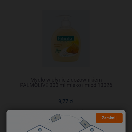
Mydło w płynie z dozownikiem
PALMOLIVE 300 ml mleko i miód 13026
9,77 zł
7,94 zł
Cena netto:
Zamknij
do koszyka