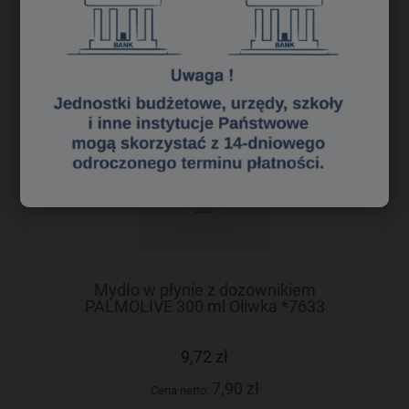
Mydło w płynie z dozownikiem
PALMOLIVE 300 ml Oliwka *7633
9,72 zł
7,90 zł
Cena netto: