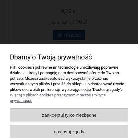
9,79 zł
7,96 zł
Cena netto:
do koszyka
Dbamy o Twoją prywatność
Firma
Pliki cookies i pokrewne im technologie umożliwiają poprawne
działanie strony i pomagają nam dostosować ofertę do Twoich
Bindownice wg producentów
potrzeb. Możesz zaakceptować wykorzystanie przez nas
wszystkich tych plików i przejść do sklepu lub dostosować użycie
plików do swoich preferencji, wybierając opcję "Dostosuj zgody".
Niszczarki wg producentów
Więcej o plikach cookies przeczytasz w naszej Polityce
prywatności.
Laminatory wg producentów
zaakceptuj tylko niezbędne
Liczarki pieniędzy
dostosuj zgody
Strefy producentów