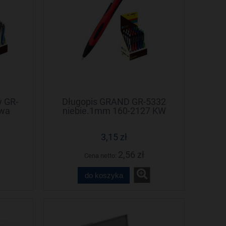
y GR-
Długopis GRAND GR-5332
owa
niebie.1mm 160-2127 KW
3,15 zł
2,56 zł
Cena netto:
do koszyka