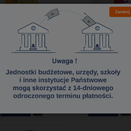
Zamknij
a CARIOCA tempera do
Folia laminacyjna A5 8
wania palcami 8 koloró
(100) GRAND 160-25
ml. (43174) 170-2574
68,99 zł
13,29 zł
56,09 zł
10,80 zł
Cena netto:
Cena netto:
do koszyka
do koszyka