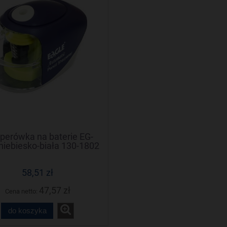
erówka na baterie EG-
niebiesko-biała 130-1802
EAGLE
58,51 zł
47,57 zł
Cena netto:
do koszyka