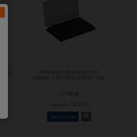
0 mic
Poduszka do stempli nr1
09
czarna 7.4x15cm HORSE 140-
1015
17,68 zł
14,37 zł
Cena netto:
do koszyka