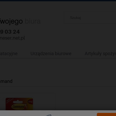
oatacyjne
Urządzenia biurowe
Artykuły spoż
mmand