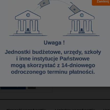
Zamknij
COMMAND wielokrotnego
ytku wodoodporne 3M-
004837606 W17081PL
18,07 zł
14,69 zł
Cena netto:
do koszyka