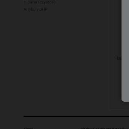
Higiena i czystość
Artykuły BHP
Haki 
uż
XA