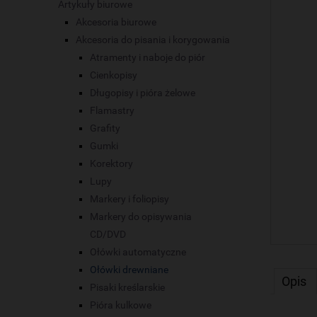
Artykuły biurowe
Akcesoria biurowe
Akcesoria do pisania i korygowania
Atramenty i naboje do piór
Cienkopisy
Długopisy i pióra żelowe
Flamastry
Grafity
Gumki
Korektory
Lupy
Markery i foliopisy
Markery do opisywania
CD/DVD
Ołówki automatyczne
Ołówki drewniane
Opis
Pisaki kreślarskie
Pióra kulkowe