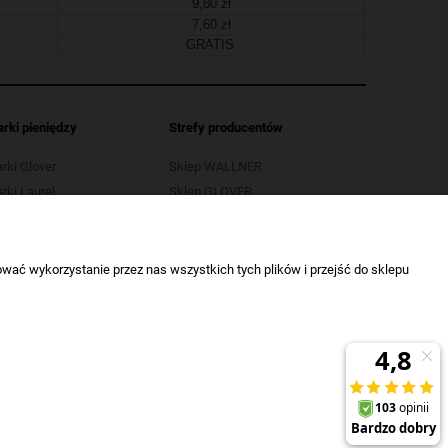
9,80 zł
7,60 zł
GRATIS
arki pieniędzy
Strefy producentów
arki Glover
Sklep WALLNER
rki Laurel
Sklep GLOVER
arki LB
Sklep OPUS
rki Selectic
Sklep SELECTIC
wać wykorzystanie przez nas wszystkich tych plików i przejść do sklepu