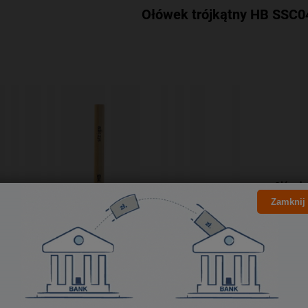
Ołówek trójkątny HB SSC
Ołówek s
Zamknij
O
G
D
Ł