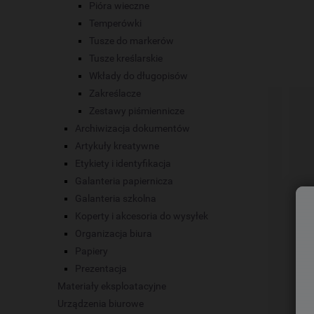
Pióra wieczne
Temperówki
Tusze do markerów
Tusze kreślarskie
Wkłady do długopisów
Zakreślacze
Zestawy piśmiennicze
Archiwizacja dokumentów
Artykuły kreatywne
Etykiety i identyfikacja
Galanteria papiernicza
Galanteria szkolna
Koperty i akcesoria do wysyłek
Organizacja biura
Papiery
Prezentacja
Materiały eksploatacyjne
Urządzenia biurowe