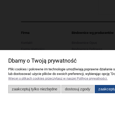
Firma
Bindownice wg producentów
Kontakt
Bindownice Opus
Formy płatności
Bindownice Fellowes
Koszt dostawy
Bindownice Wallner
Dbamy o Twoją prywatność
Polityka prywatności
Bindownice Argo
Regulaminy
Pliki cookies i pokrewne im technologie umożliwiają poprawne działanie
lub dostosować użycie plików do swoich preferencji, wybierając opcję "Do
Serwis urządzeń biurowych
Więcej o plikach cookies przeczytasz w naszej Polityce prywatności.
Ustawienia plików cookies
Odstąp od umowy tutaj
zaakceptuj tylko niezbędne
dostosuj zgody
zaakceptu