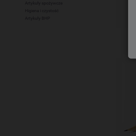
Artykuły spożywcze
Higiena i czystość
Artykuły BHP