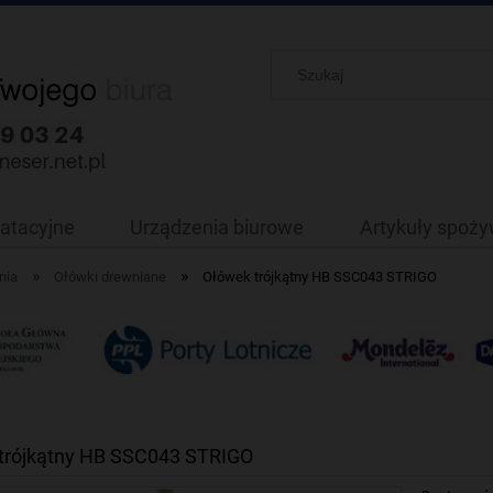
oatacyjne
Urządzenia biurowe
Artykuły spoż
»
»
nia
Ołówki drewniane
Ołówek trójkątny HB SSC043 STRIGO
trójkątny HB SSC043 STRIGO