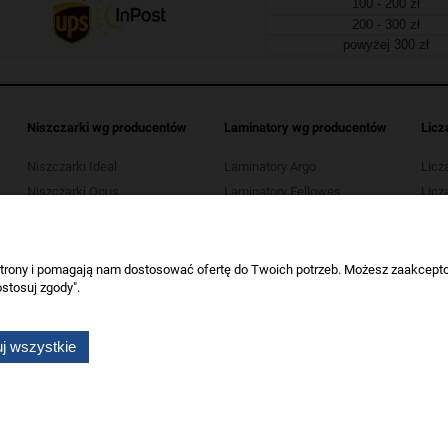
100 - 200 zł
200 - 300 zł
powyżej 300 zł
Niszczarki wg producentów
Laminatory wg producentów
Licz
Niszczarki Ideal
Laminatory Argo
Licz
Niszczarki Opus
Laminatory Fellowes
Licza
Niszczarki Kobra
Laminatory Leitz
Licz
Niszczarki HSM
Laminatory Opus
Licza
Niszczarki Tarnator
Laminatory Wallner
 strony i pomagają nam dostosować ofertę do Twoich potrzeb. Możesz zaakcepto
stosuj zgody".
Niszczarki Wallner
Niszczarki Verotech
j wszystkie
Wszelkie prawa zastrzeżone dla artykuły biurowe Koneser.
Sklep internetowy Shoper.pl