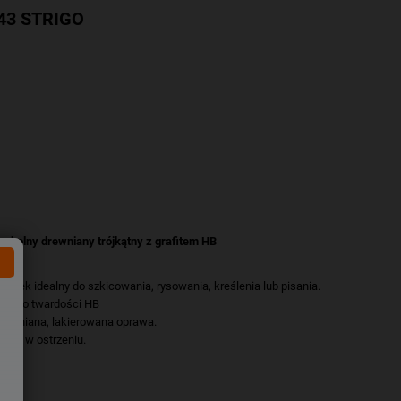
043 STRIGO
zkolny drewniany trójkątny z grafitem HB
łówek idealny do szkicowania, rysowania, kreślenia lub pisania.
rafit o twardości HB
rewniana, lakierowana oprawa.
atwy w ostrzeniu.