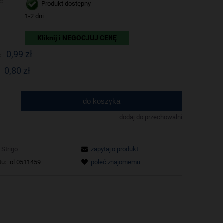
ć:
Produkt dostępny
1-2 dni
Kliknij i NEGOCJUJ CENĘ
0,99 zł
:
0,80 zł
do koszyka
.
dodaj do przechowalni
Strigo
zapytaj o produkt
tu:
ol 0511459
poleć znajomemu