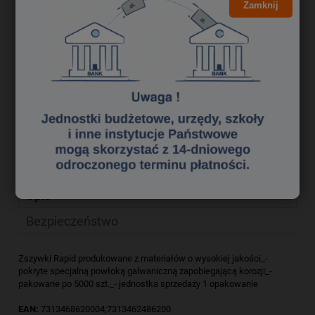
19,59 zł
Zamknij
Cena netto:
do koszyka
szt.
dodaj do przechowalni
Producent:
zapytaj o produkt
Kod produktu:
zsk2910387
poleć znajomemu
Opis
Bezpieczeństwo
Zszywki Rapid produkowane z materiałów o wysokiej jakości_-
pokryte specjalną powłoką galwaniczną zapobiegającą korozji_-
pakowane po 5000 szt._- jednostka sprzedaży 1 opakowanie
EAN:
7313468620004;7313462486200