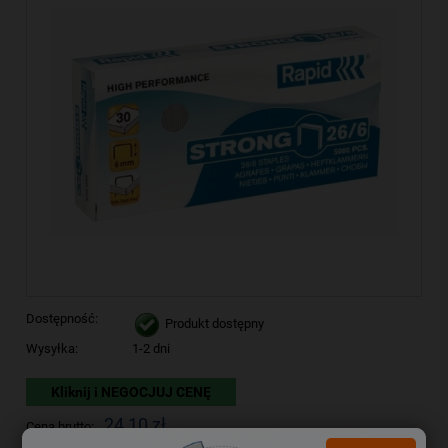
Dostępność:
Produkt dostępny
Wysyłka:
1-2 dni
Kliknij i NEGOCJUJ CENĘ
24,10 zł
Cena brutto: