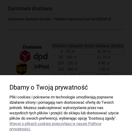
Darmowa dostawa
Darmowa dostawa (Kurier - Przelew bankowy) już od 300,00 zł.
Wartość zakupów
Koszt dostawy (brutto)
0 - 50 zł
16,40 zł
50 - 100 zł
12,70 zł
100 - 200 zł
9,80 zł
200 - 300 zł
7,60 zł
powyżej 300 zł
GRATIS
Dbamy o Twoją prywatność
Firma
Pliki cookies i pokrewne im technologie umożliwiają poprawne
działanie strony i pomagają nam dostosować ofertę do Twoich
Bindownice wg producentów
potrzeb. Możesz zaakceptować wykorzystanie przez nas
wszystkich tych plików i przejść do sklepu lub dostosować użycie
plików do swoich preferencji, wybierając opcję "Dostosuj zgody".
Niszczarki wg producentów
Więcej o plikach cookies przeczytasz w naszej Polityce
prywatności.