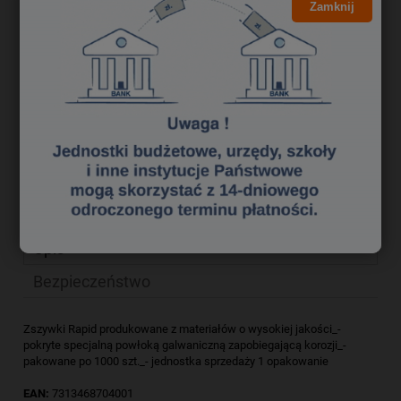
26,21 zł
Zamknij
Cena netto:
do koszyka
szt.
dodaj do przechowalni
Producent:
zapytaj o produkt
Kod produktu:
zsk2980387
poleć znajomemu
Opis
Bezpieczeństwo
Zszywki Rapid produkowane z materiałów o wysokiej jakości_-
pokryte specjalną powłoką galwaniczną zapobiegającą korozji_-
pakowane po 1000 szt._- jednostka sprzedaży 1 opakowanie
EAN:
7313468704001