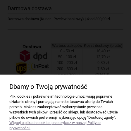
Darmowa dostawa
Darmowa dostawa (Kurier - Przelew bankowy) już od 300,00 zł.
Wartość zakupów
Koszt dostawy (brutto)
0 - 50 zł
16,40 zł
50 - 100 zł
12,70 zł
100 - 200 zł
9,80 zł
200 - 300 zł
7,60 zł
powyżej 300 zł
GRATIS
Dbamy o Twoją prywatność
Firma
Pliki cookies i pokrewne im technologie umożliwiają poprawne
działanie strony i pomagają nam dostosować ofertę do Twoich
Bindownice wg producentów
potrzeb. Możesz zaakceptować wykorzystanie przez nas
wszystkich tych plików i przejść do sklepu lub dostosować użycie
plików do swoich preferencji, wybierając opcję "Dostosuj zgody".
Niszczarki wg producentów
Więcej o plikach cookies przeczytasz w naszej Polityce
prywatności.