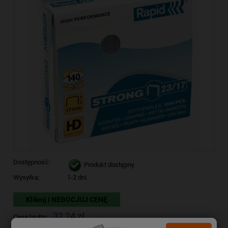
Dostępność:
Produkt dostępny
Wysyłka:
1-2 dni
Kliknij i NEGOCJUJ CENĘ
32,24 zł
Cena brutto: