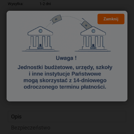
Wysyłka:
1-2 dni
Kliknij i NEGOCJUJ CENĘ
Zamknij
3,82 zł
Cena brutto:
3,11 zł
Cena netto:
do koszyka
szt.
dodaj do przechowalni
Producent:
UNIPAP
zapytaj o produkt
Kod produktu:
zek0014001
poleć znajomemu
Opis
Bezpieczeństwo