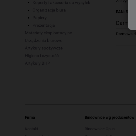
Zeszyty Un
Koperty i akcesoria do wysyłek
Organizacja biura
EAN:
5904
Papiery
Darmow
Prezentacja
Materiały eksploatacyjne
Darmowa dos
Urządzenia biurowe
Artykuły spożywcze
Higiena i czystość
Artykuły BHP
Firma
Bindownice wg producentów
Kontakt
Bindownice Opus