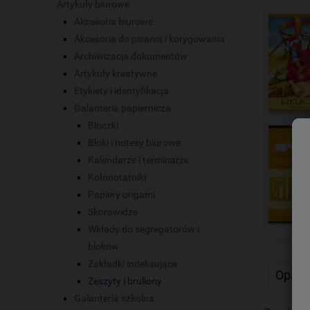
Artykuły biurowe
Akcesoria biurowe
Akcesoria do pisania i korygowania
Archiwizacja dokumentów
Artykuły kreatywne
Etykiety i identyfikacja
Galanteria papiernicza
Bloczki
Bloki i notesy biurowe
Kalendarze i terminarze
Kołonotatniki
Papiery origami
Skorowidze
Wkłady do segregatorów i
bloków
Zakładki indeksujące
Opis
Zeszyty i bruliony
Galanteria szkolna