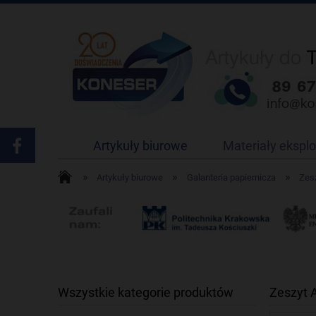
Artykuły biurowe
Materiały ekspl
»
»
»
Artykuły biurowe
Galanteria papiernicza
Zesz
Wszystkie kategorie produktów
Zeszyt 