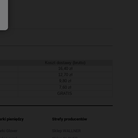
Koszt dostawy (brutto)
16,40 zł
12,70 zł
9,80 zł
7,60 zł
GRATIS
arki pieniędzy
Strefy producentów
arki Glover
Sklep WALLNER