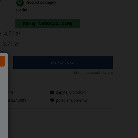
ć:
Produkt dostępny
1-2 dni
Kliknij i NEGOCJUJ CENĘ
4,56 zł
:
3,71 zł
do koszyka
.
dodaj do przechowalni
UNIPAP
zapytaj o produkt
tu:
ze 3240001
poleć znajomemu