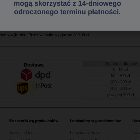
ipap_- okładka kartonowa, laminowana_- bogate wzornictwo okładek
149001049
a dostawa
tawa (Kurier - Przelew bankowy) już od 300,00 zł.
Wartość zakupów
0 - 50 zł
50 - 100 zł
100 - 200 zł
200 - 300 zł
powyżej 300 zł
Niszczarki wg producentów
Laminatory wg producentów
Licz
Niszczarki Ideal
Laminatory Argo
Licz