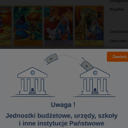
Dostępnoś
Wysyłka:
Cena brutto
Cena netto:
Zamknij
szt
Producent:
Kod produk
Bezpieczeństwo