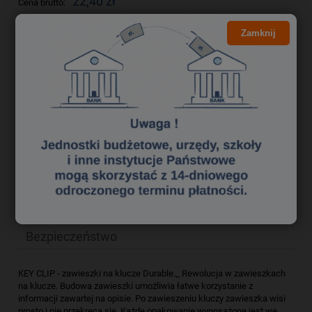
22,40 zł
Cena brutto:
18,21 zł
Cena netto:
Zamknij
do koszyka
szt.
dodaj do przechowalni
Producent:
zapytaj o produkt
Kod produktu:
zak0890195
poleć znajomemu
Opis
Bezpieczeństwo
KEY CLIP - zawieszki na klucze Durable._ Rewolucja w zawieszkach
na klucze. Budowa zawieszki umożliwia łatwe korzystanie z
informacji zawartej na opisie. Po zawieszeniu kluczy zawieszka wisi
prosto i nie przekręca się. Każde opakowanie wyposażone jest we