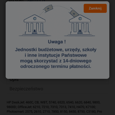
240,05 zł
Cena brutto:
195,16 zł
Zamknij
Cena netto:
do koszyka
szt.
dodaj do przechowalni
zapytaj o produkt
Producent:
poleć znajomemu
Kod produktu:
xgk0780280
Opis
Bezpieczeństwo
HP DeskJet: 460C, CB, WBT, 5740, 6520, 6540, 6620, 6840, 9800,
9800D; OfficeJet: 6210, 7210, 7310, 7313, 7410, H470, K7100;
Photosmart: 2575, 2610, 2710, 7850, 8150, 8450, 8750, C3180, Pro