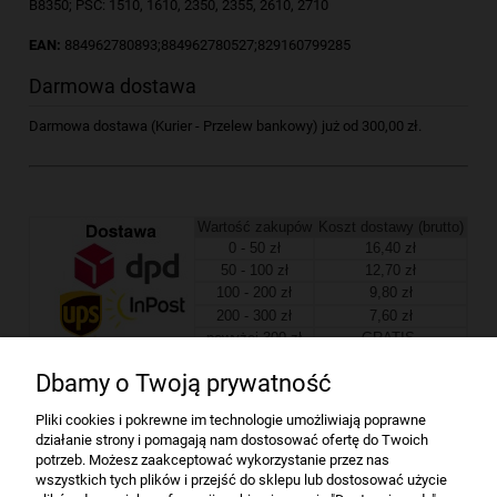
B8350; PSC: 1510, 1610, 2350, 2355, 2610, 2710
EAN:
884962780893;884962780527;829160799285
Darmowa dostawa
Darmowa dostawa (Kurier - Przelew bankowy) już od 300,00 zł.
Wartość zakupów
Koszt dostawy (brutto)
0 - 50 zł
16,40 zł
50 - 100 zł
12,70 zł
100 - 200 zł
9,80 zł
200 - 300 zł
7,60 zł
powyżej 300 zł
GRATIS
Dbamy o Twoją prywatność
Firma
Pliki cookies i pokrewne im technologie umożliwiają poprawne
działanie strony i pomagają nam dostosować ofertę do Twoich
Bindownice wg producentów
potrzeb. Możesz zaakceptować wykorzystanie przez nas
wszystkich tych plików i przejść do sklepu lub dostosować użycie