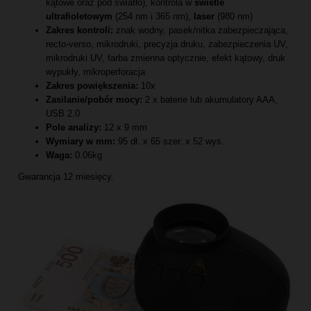
kątowe oraz pod światło), kontrola w
świetle
ultrafioletowym
(254 nm i 365 nm),
laser
(980 nm)
Zakres kontroli:
znak wodny, pasek/nitka zabezpieczająca,
recto-verso, mikrodruki, precyzja druku, zabezpieczenia UV,
mikrodruki UV, farba zmienna optycznie, efekt kątowy, druk
wypukły, mikroperforacja
Zakres powiększenia:
10x
Zasilanie/pobór mocy:
2 x baterie lub akumulatory AAA,
USB 2.0
Pole analizy:
12 x 9 mm
Wymiary w mm:
95 dł. x 65 szer. x 52 wys.
Waga:
0.06kg
Gwarancja 12 miesięcy.