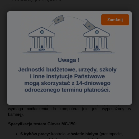
Zamknij
Tester banknotów Glover MC-150
Przenośny, a zarazem profesjonalny tester Glover MC-150,
zasilany bateriami, akumulatorkami (AAA) lub za pomocą gniazda
USB. Daje możliwość weryfikacji każdego banknotu, dokumentu
tożsamości lub innego posiadającego zabezpieczenia w świetle
białym i ultrafioletowym. Glover MC-150 posiada sześć trybów
pracy co pozwala na szeroki zakres skutecznej weryfikacji
autentyczności, umożliwiając analizę za pomocą światła białego (z
trzech stron), światła utrafioletowego (254 i 365 nm) i lasera (980
nm). Powiększenie (10x) podnosi precyzję badania obrazu. Tester
Glover MC-150 służy do bezpośredniej analizy optycznej i nie
wymaga podłączenia do komputera (nie jest wyposażony w
kamerę).
Specyfikacja testera Glover MC-150:
6 trybów pracy:
kontrola w
świetle białym
(prostopadłe,