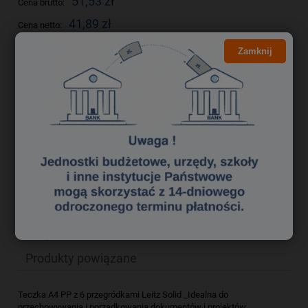
51,53 zł
Cena brutto:
41,89 zł
Cena netto:
Zamknij
do koszyka
szt.
dodaj do przechowalni
Producent:
zapytaj o produkt
Kod produktu:
tek0615187
poleć znajomemu
Opis
Bezpieczeństwo
Produkty powiązane
Teczka A4 PP z 6 przegródkami Leitz Solid _Idealna do
przechowywania i porządkowania dokumentów i projektów. __