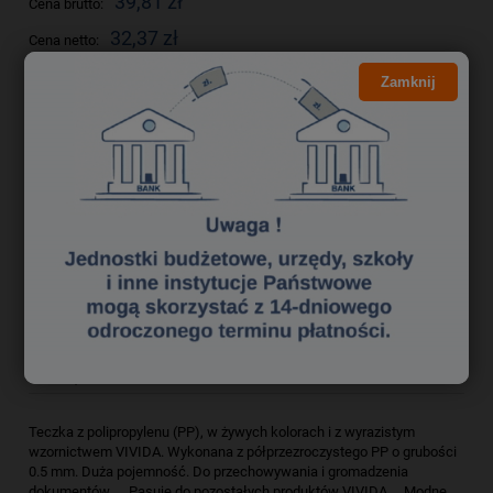
39,81 zł
Cena brutto:
32,37 zł
Cena netto:
Zamknij
do koszyka
szt.
dodaj do przechowalni
Producent:
zapytaj o produkt
Kod produktu:
tek6630087
poleć znajomemu
Opis
Bezpieczeństwo
Teczka z polipropylenu (PP), w żywych kolorach i z wyrazistym
wzornictwem VIVIDA. Wykonana z półprzezroczystego PP o grubości
0.5 mm. Duża pojemność. Do przechowywania i gromadzenia
dokumentów. __Pasuje do pozostałych produktów VIVIDA __Modne,