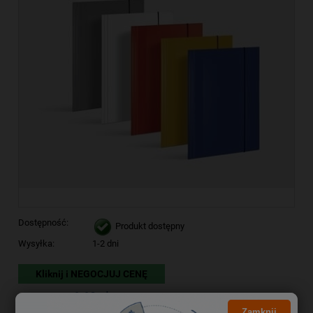
Dostępność:
Produkt dostępny
Wysyłka:
1-2 dni
Kliknij i NEGOCJUJ CENĘ
6,68 zł
Cena brutto:
Zamknij