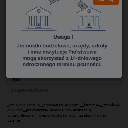
5,43 zł
Cena netto:
do koszyka
szt.
dodaj do przechowalni
Producent:
zapytaj o produkt
Kod produktu:
te 3680066
poleć znajomemu
Opis
Bezpieczeństwo
_wykonana z tektury _o gramaturze 450 g/m2__format A4__szerokość
do 20mm__jednostronnie barwiona, powlekana folią
polipropylenową___kremowa od wewnątrz__gumka w kolorze
czarnym