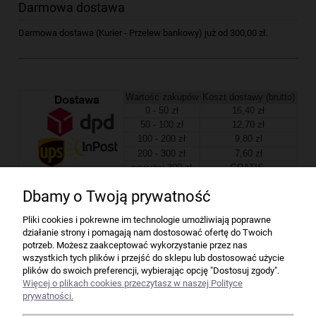
Darmowa dostawa
Darmowa dostawa (Kurier - Przelew bankowy) już od 300,00 zł.
Wartość zakupów
Koszt dostawy (brutto)
0 - 50 zł
16,40 zł
50 - 100 zł
12,70 zł
100 - 200 zł
9,80 zł
200 - 300 zł
7,60 zł
powyżej 300 zł
GRATIS
Dbamy o Twoją prywatność
Firma
Pliki cookies i pokrewne im technologie umożliwiają poprawne
działanie strony i pomagają nam dostosować ofertę do Twoich
Bindownice wg producentów
potrzeb. Możesz zaakceptować wykorzystanie przez nas
wszystkich tych plików i przejść do sklepu lub dostosować użycie
plików do swoich preferencji, wybierając opcję "Dostosuj zgody".
Niszczarki wg producentów
Więcej o plikach cookies przeczytasz w naszej Polityce
prywatności.
Laminatory wg producentów