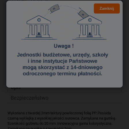
14,43 zł
Cena brutto:
Zamknij
11,73 zł
Cena netto:
do koszyka
szt.
dodaj do przechowalni
Producent:
zapytaj o produkt
Kod produktu:
tek6300066
poleć znajomemu
Opis
Bezpieczeństwo
Wykonana z twardej 2mm tektury powleczonej folią PP. Posiada
czarną wyklejkę z wysokiej jakości surowca. Zamykana na gumkę.
Szerokość grzbietu do 20 mm. Innowacyjna gama kolorystyczna.
Zamykana na gumkę o szerokości 2cm.