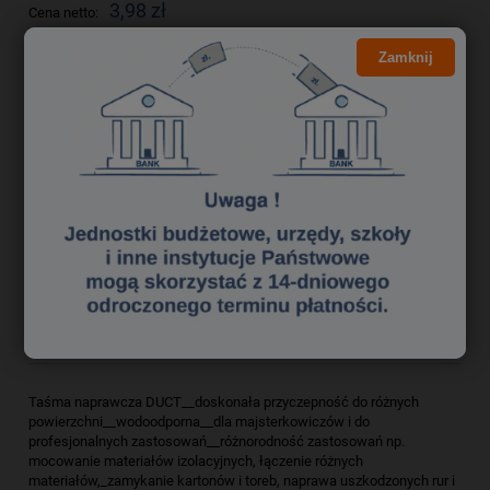
3,98 zł
Cena netto:
Zamknij
do koszyka
szt.
dodaj do przechowalni
Producent:
DUCT
zapytaj o produkt
Kod produktu:
tak0690075
poleć znajomemu
Opis
Bezpieczeństwo
Taśma naprawcza DUCT__doskonała przyczepność do różnych
powierzchni__wodoodporna__dla majsterkowiczów i do
profesjonalnych zastosowań__różnorodność zastosowań np.
mocowanie materiałów izolacyjnych, łączenie różnych
materiałów,_zamykanie kartonów i toreb, naprawa uszkodzonych rur i