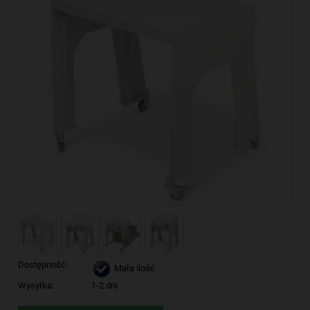
Dostępność:
Mała ilość
Wysyłka:
1-2 dni