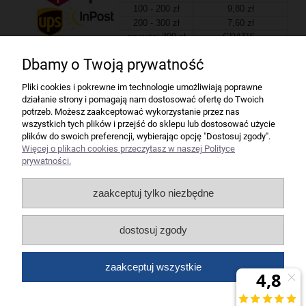
100 - 200 zł
9,80 zł
200 - 300 zł
7,60 zł
powyżej 300 zł
GRATIS
Dbamy o Twoją prywatność
Firma
Pliki cookies i pokrewne im technologie umożliwiają poprawne
działanie strony i pomagają nam dostosować ofertę do Twoich
Bindownice wg producentów
potrzeb. Możesz zaakceptować wykorzystanie przez nas
wszystkich tych plików i przejść do sklepu lub dostosować użycie
plików do swoich preferencji, wybierając opcję "Dostosuj zgody".
Niszczarki wg producentów
Więcej o plikach cookies przeczytasz w naszej Polityce
prywatności.
Laminatory wg producentów
zaakceptuj tylko niezbędne
Liczarki pieniędzy
dostosuj zgody
Strefy producentów
zaakceptuj wszystkie
Wszelkie prawa zastrzeżone dla artykuły biurowe Koneser.