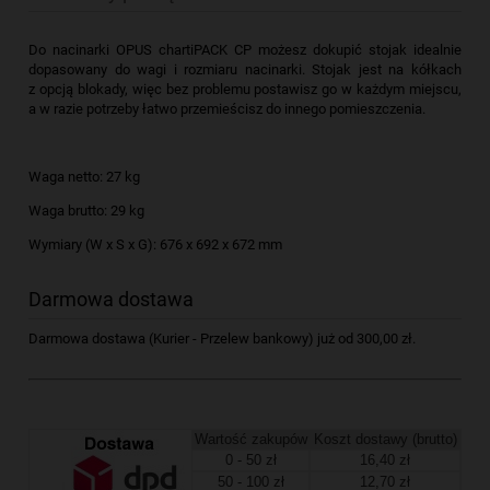
Do nacinarki OPUS chartiPACK CP możesz dokupić stojak idealnie
dopasowany do wagi i rozmiaru nacinarki. Stojak jest na kółkach
z opcją blokady, więc bez problemu postawisz go w każdym miejscu,
a w razie potrzeby łatwo przemieścisz do innego pomieszczenia.
Waga netto: 27 kg
Waga brutto: 29 kg
Wymiary (W x S x G): 676 x 692 x 672 mm
Darmowa dostawa
Darmowa dostawa (Kurier - Przelew bankowy) już od 300,00 zł.
Wartość zakupów
Koszt dostawy (brutto)
0 - 50 zł
16,40 zł
50 - 100 zł
12,70 zł