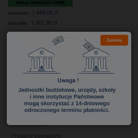
Kliknij i NEGOCJUJ CENĘ
1 699,00 zł
Cena brutto:
1 381,30 zł
Cena netto:
Zamknij
do koszyka
szt.
dodaj do przechowalni
Producent:
zapytaj o produkt
poleć znajomemu
Kod produktu:
5903868904686
Opis
Bezpieczeństwo
Produkty powiązane